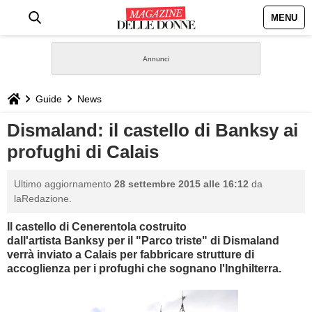
MENU
HOME
NEWS
Guide
News
STILE
Dismaland: il castello di Banksy ai
profughi di Calais
BIOGRAFIE
Ultimo aggiornamento
28 settembre 2015 alle 16:12
da
DEFINIZIONI
laRedazione.
Il castello di
Cenerentola costruito
GASTRONOMIA
dall'artista
Banksy per il "Parco triste" di Dismaland
verrà inviato a Calais per
fabbricare
strutture di
CAPELLI
accoglienza per i profughi che sognano
l'Inghilterra
.
SESSO