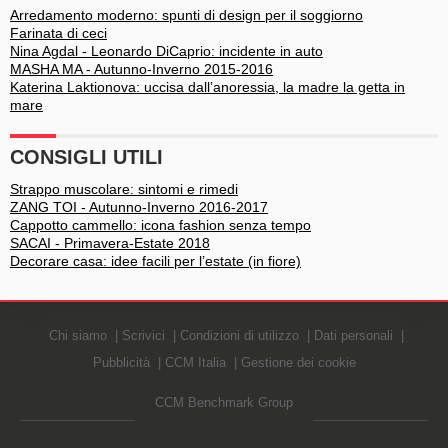
Arredamento moderno: spunti di design per il soggiorno
Farinata di ceci
Nina Agdal - Leonardo DiCaprio: incidente in auto
MASHA MA - Autunno-Inverno 2015-2016
Katerina Laktionova: uccisa dall’anoressia, la madre la getta in
mare
CONSIGLI UTILI
Strappo muscolare: sintomi e rimedi
ZANG TOI - Autunno-Inverno 2016-2017
Cappotto cammello: icona fashion senza tempo
SACAI - Primavera-Estate 2018
Decorare casa: idee facili per l’estate (in fiore)
Chi siamo
Scrivici
Condizioni di utilizzo
Dati personali
Pubblicità
CCM Italia
Gestione dei cookie
CCM Benchmark Group