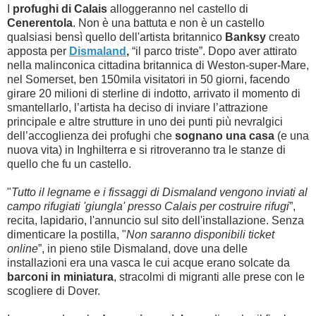
I
profughi di Calais
alloggeranno nel castello di
Cenerentola
. Non è una battuta e non è un castello
qualsiasi bensì quello dell'artista britannico
Banksy
creato
apposta per
Dismaland
,
“il parco triste”. Dopo aver attirato
nella malinconica cittadina britannica di Weston-super-Mare,
nel Somerset, ben 150mila visitatori in 50 giorni, facendo
girare 20 milioni di sterline di indotto, arrivato il momento di
smantellarlo, l’artista ha deciso di inviare l’attrazione
principale e altre strutture in uno dei punti più nevralgici
dell’accoglienza dei profughi che
sognano una casa
(e una
nuova vita) in Inghilterra e si ritroveranno tra le stanze di
quello che fu un castello.
"
Tutto il legname e i fissaggi di Dismaland vengono inviati al
campo rifugiati 'giungla' presso Calais per costruire rifugi
”,
recita, lapidario, l'annuncio sul sito dell'installazione. Senza
dimenticare la postilla, "
Non saranno disponibili ticket
online
”, in pieno stile Dismaland, dove una delle
installazioni era una vasca le cui acque erano solcate da
barconi in miniatura
, stracolmi di migranti alle prese con le
scogliere di Dover.