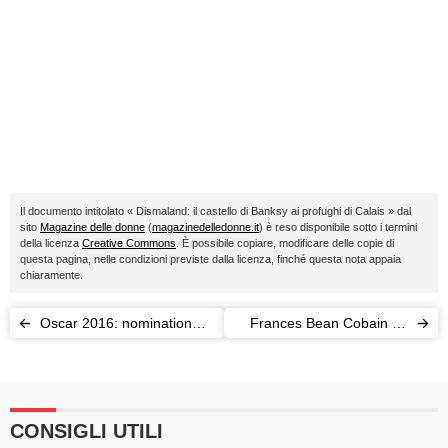
Il documento intitolato « Dismaland: il castello di Banksy ai profughi di Calais » dal
sito
Magazine delle donne
(
magazinedelledonne.it
) è reso disponibile sotto i termini
della licenza
Creative Commons
. È possibile copiare, modificare delle copie di
questa pagina, nelle condizioni previste dalla licenza, finché questa nota appaia
chiaramente.
Oscar 2016: nomination
Frances Bean Cobain ha
per l'Italia con "Non essere
sposato Isaiah Silva (senza
cattivo" di Claudio Caligari
mamma Courtney Love)
CONSIGLI UTILI