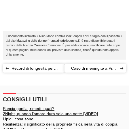
Il documento intitolato « Nina Moric cambia look: capelli corti e taglio con il passato »
dal sito
Magazine delle donne
(
magazinedelledonne.it
) è reso disponibile sotto i
termini della licenza
Creative Commons
. È possibile copiare, modificare delle copie
di questa pagina, nelle condizioni previste dalla licenza, finché questa nota appaia
chiaramente.
Record di longevità per
Caso di meningite a Pisa:
Elisabetta II: "Ringrazio
profilassi per mille persone
tutti"
CONSIGLI UTILI
Pancia gonfia, rimedi: quali?
2Night, quando l’amore dura solo una notte [VIDEO]
Lipidi: cosa sono
Resilienza: il significato della proprietà fisica nella vita di coppia