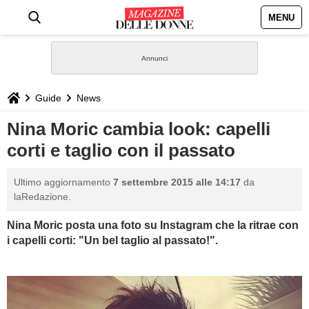
MENU
HOME
NEWS
Guide
News
STILE
Nina Moric cambia look: capelli
corti e taglio con il passato
BIOGRAFIE
Ultimo aggiornamento
7 settembre 2015 alle 14:17
da
DEFINIZIONI
laRedazione.
Nina Moric posta una foto su Instagram che la ritrae con
GASTRONOMIA
i capelli corti: "Un bel taglio al passato!".
CAPELLI
SESSO