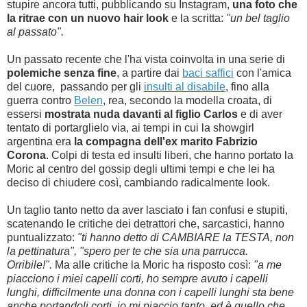
stupire ancora tutti, pubblicando su Instagram,
una foto che
la ritrae con un nuovo hair look
e la scritta:
"un bel taglio
al passato".
Un passato recente che l'ha vista coinvolta in una serie di
polemiche senza fine
, a partire dai
baci saffici
con l'amica
del cuore, passando per gli
insulti al disabile
, fino alla
guerra contro
Belen
, rea, secondo la modella croata, di
essersi
mostrata nuda davanti al figlio Carlos
e di aver
tentato di portarglielo via, ai tempi in cui la showgirl
argentina era
la compagna dell'ex marito Fabrizio
Corona
.
Colpi di testa ed insulti liberi, che hanno portato la
Moric al centro del gossip degli ultimi tempi e che lei ha
deciso di chiudere così, cambiando radicalmente look.
Un taglio tanto netto da aver lasciato i fan confusi e stupiti,
scatenando le critiche dei detrattori che, sarcastici, hanno
puntualizzato:
"ti hanno detto di CAMBIARE la TESTA, non
la pettinatura", "spero per te che sia una parrucca.
Orribile!".
Ma alle critiche la Moric ha risposto così:
"a me
piacciono i miei capelli corti, ho sempre avuto i capelli
lunghi, difficilmente una donna con i capelli lunghi sta bene
anche portandoli corti, io mi piaccio tanto, ed è quello che