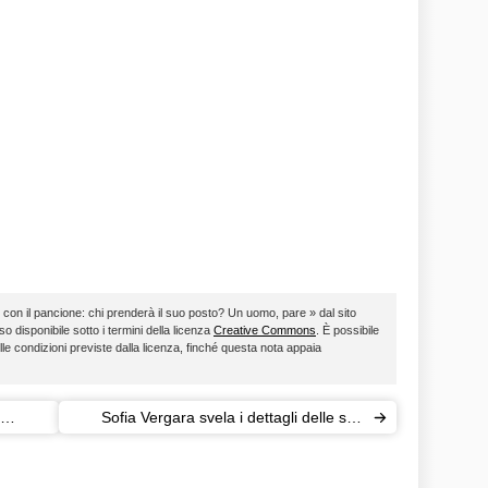
o con il pancione: chi prenderà il suo posto? Un uomo, pare » dal sito
so disponibile sotto i termini della licenza
Creative Commons
. È possibile
lle condizioni previste dalla licenza, finché questa nota appaia
Sofia Vergara svela i dettagli delle sue
nozze