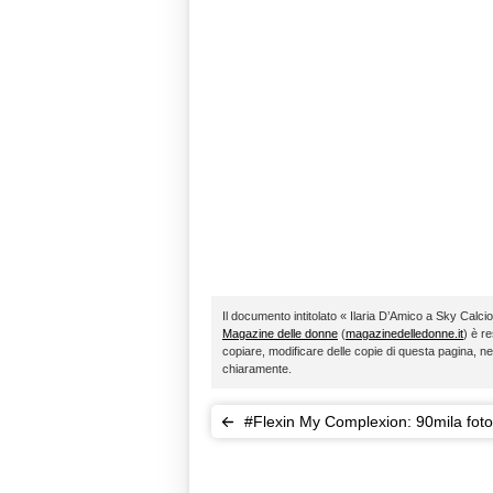
Il documento intitolato « Ilaria D’Amico a Sky Calci
Magazine delle donne
(
magazinedelledonne.it
) è re
copiare, modificare delle copie di questa pagina, ne
chiaramente.
#Flexin My Complexion: 90mila foto
celebrano la pelle nera