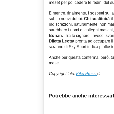
mese) per poi cedere le redini del s
E mentre, finalmente, i sospetti sul
subito nuovi dubbi.
Chi sostituirà i
indiscrezioni, naturalmente, non man
sarebbero i nomi di colleghi maschi, p
Bonan
. Tra le signore, invece, sva
Diletta Leotta
pronta ad occupare il
scranno di Sky Sport indica piuttost
Anche per questa conferma, però, tu
mese.
Copyright foto:
Kika Press
Potrebbe anche interessart