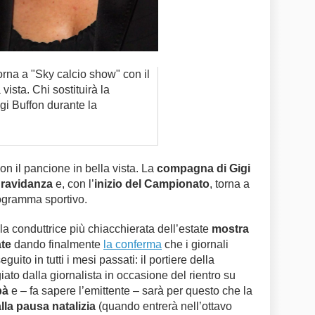
orna a "Sky calcio show" con il
vista. Chi sostituirà la
i Buffon durante la
on il pancione in bella vista. La
compagna di Gigi
ravidanza
e, con l’
inizio del Campionato
, torna a
rogramma sportivo.
la conduttrice più chiacchierata dell’estate
mostra
ate
dando finalmente
la conferma
che i giornali
uito in tutti i mesi passati: il portiere della
giato dalla giornalista in occasione del rientro su
pà
e – fa sapere l’emittente – sarà per questo che la
lla pausa natalizia
(quando entrerà nell’ottavo