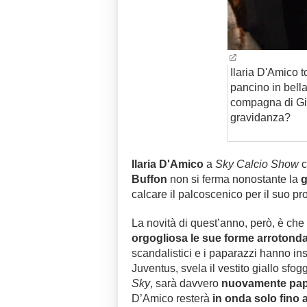
Ilaria D'Amico t
pancino in bella 
compagna di Gig
gravidanza?
Ilaria D'Amico
a
Sky Calcio Show
c
Buffon
non si ferma nonostante la
g
calcare il palcoscenico per il suo p
La novità di quest’anno, però, è che 
orgogliosa le sue forme arrotond
scandalistici e i paparazzi hanno inseg
Juventus, svela il vestito giallo sfog
Sky
, sarà davvero
nuovamente pa
D’Amico resterà
in onda solo fino a