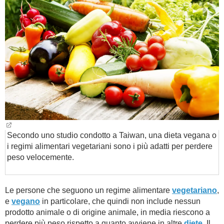
BAMBINO
DIETA
GUIDE
FORUM
Secondo uno studio condotto a Taiwan, una dieta vegana o
i regimi alimentari vegetariani sono i più adatti per perdere
peso velocemente.
Le persone che seguono un regime alimentare
vegetariano
,
e
vegano
in particolare, che quindi non include nessun
prodotto animale o di origine animale, in media riescono a
perdere più peso rispetto a quanto avviene in altre
diete
. Il