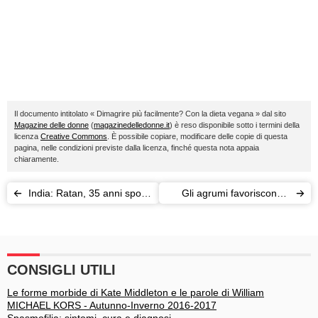
Il documento intitolato « Dimagrire più facilmente? Con la dieta vegana » dal sito
Magazine delle donne
(
magazinedelledonne.it
) è reso disponibile sotto i termini della
licenza
Creative Commons
. È possibile copiare, modificare delle copie di questa
pagina, nelle condizioni previste dalla licenza, finché questa nota appaia
chiaramente.
India: Ratan, 35 anni sposa
Gli agrumi favoriscono il
una bambina di 6 (per
melanoma
andare con una donna
sposata)
CONSIGLI UTILI
Le forme morbide di Kate Middleton e le parole di William
MICHAEL KORS - Autunno-Inverno 2016-2017