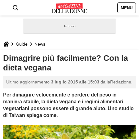
MENU
HOME
NEWS
Guide
News
STILE
Dimagrire più facilmente? Con la
dieta vegana
BIOGRAFIE
Ultimo aggiornamento
3 luglio 2015 alle 15:03
da laRedazione.
DEFINIZIONI
Per dimagrire velocemente e perdere del peso in
maniera stabile, la dieta vegana e i regimi alimentari
GASTRONOMIA
vegetariani possono essere di grande aiuto. Uno studio
di Taiwan spiega come.
CAPELLI
SESSO