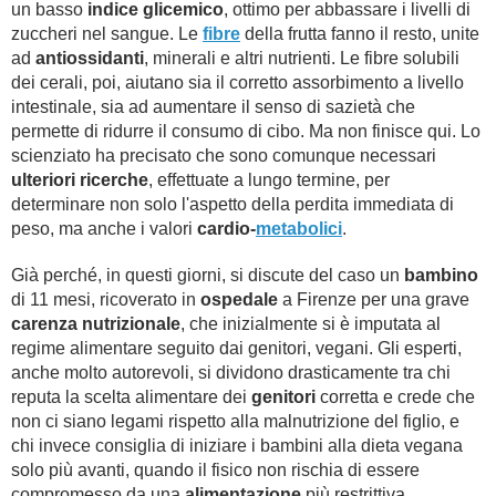
un basso
indice glicemico
, ottimo per abbassare i livelli di
zuccheri nel sangue. Le
fibre
della frutta fanno il resto, unite
ad
antiossidanti
, minerali e altri nutrienti. Le fibre solubili
dei cerali, poi, aiutano sia il corretto assorbimento a livello
intestinale, sia ad aumentare il senso di sazietà che
permette di ridurre il consumo di cibo. Ma non finisce qui. Lo
scienziato ha precisato che sono comunque necessari
ulteriori ricerche
, effettuate a lungo termine, per
determinare non solo l'aspetto della perdita immediata di
peso, ma anche i valori
cardio-
metabolici
.
Già perché, in questi giorni, si discute del caso un
bambino
di 11 mesi, ricoverato in
ospedale
a Firenze per una grave
carenza nutrizionale
, che inizialmente si è imputata al
regime alimentare seguito dai genitori, vegani. Gli esperti,
anche molto autorevoli, si dividono drasticamente tra chi
reputa la scelta alimentare dei
genitori
corretta e crede che
non ci siano legami rispetto alla malnutrizione del figlio, e
chi invece consiglia di iniziare i bambini alla dieta vegana
solo più avanti, quando il fisico non rischia di essere
compromesso da una
alimentazione
più restrittiva.