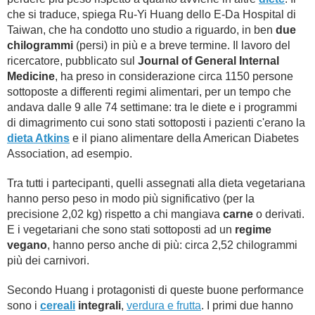
che si traduce, spiega Ru-Yi Huang dello E-Da Hospital di
Taiwan, che ha condotto uno studio a riguardo, in ben
due
chilogrammi
(persi) in più e a breve termine. Il lavoro del
ricercatore, pubblicato sul
Journal of General Internal
Medicine
, ha preso in considerazione circa 1150 persone
sottoposte a differenti regimi alimentari, per un tempo che
andava dalle 9 alle 74 settimane: tra le diete e i programmi
di dimagrimento cui sono stati sottoposti i pazienti c'erano la
dieta Atkins
e il piano alimentare della American Diabetes
Association, ad esempio.
Tra tutti i partecipanti, quelli assegnati alla dieta vegetariana
hanno perso peso in modo più significativo (per la
precisione 2,02 kg) rispetto a chi mangiava
carne
o derivati.
E i vegetariani che sono stati sottoposti ad un
regime
vegano
, hanno perso anche di più: circa 2,52 chilogrammi
più dei carnivori.
Secondo Huang i protagonisti di queste buone performance
sono i
cereali
integrali
,
verdura e frutta
. I primi due hanno