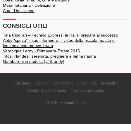
Spasmofilia: sintomi, cura e diagnosi
Metanfetamina - Definizione
Ano - Definizione
CONSIGLI UTILI
Tina Cipollari – Pechino Express: la Rai si prepara al successo
Abby "sposa" il suo infermiere, il video della piccola malata di
leucemia commuove il web
Veronique Leroy - Primavera-Estate 2015
Tifosi irlandesi: serenata, preghiera e ninna nanna
Gamberoni in padella (al Brandy)
Chi siamo
Scrivici
Condizioni di utilizzo
Dati personali
Pubblicità
CCM Italia
Gestione dei cookie
CCM Benchmark Group