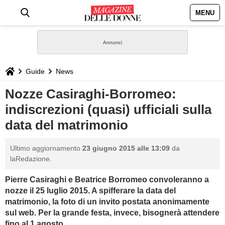
MENU
HOME
NEWS
Guide
News
STILE
Nozze Casiraghi-Borromeo:
indiscrezioni (quasi) ufficiali sulla
BIOGRAFIE
data del matrimonio
DEFINIZIONI
Ultimo aggiornamento
23 giugno 2015 alle 13:09
da
laRedazione.
GASTRONOMIA
Pierre Casiraghi e Beatrice Borromeo convoleranno a
nozze il 25 luglio 2015. A spifferare la data del
CAPELLI
matrimonio, la foto di un invito postata anonimamente
sul web. Per la grande festa, invece, bisognerà attendere
SESSO
fino al 1 agosto.