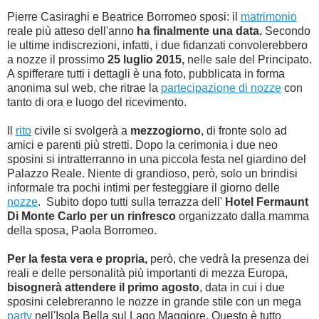
Pierre Casiraghi e Beatrice Borromeo sposi: il
matrimonio
reale più atteso dell'anno
ha finalmente una data.
Secondo
le ultime indiscrezioni, infatti, i due fidanzati convolerebbero
a nozze il prossimo
25 luglio 2015,
nelle sale del Principato.
A spifferare tutti i dettagli è una foto, pubblicata in forma
anonima sul web, che ritrae la
partecipazione di nozze
con
tanto di ora e luogo del ricevimento.
Il
rito
civile si svolgerà a
mezzogiorno
, di fronte solo ad
amici e parenti più stretti. Dopo la cerimonia i due neo
sposini si intratterranno in una piccola festa nel giardino del
Palazzo Reale. Niente di grandioso, però, solo un brindisi
informale tra pochi intimi per festeggiare il giorno delle
nozze
. Subito dopo tutti sulla terrazza dell'
Hotel Fermaunt
Di Monte Carlo per un rinfresco
organizzato dalla mamma
della sposa, Paola Borromeo.
Per la festa vera e propria,
però, che vedrà la presenza dei
reali e delle personalità più importanti di mezza Europa,
bisognerà attendere il primo agosto
, data in cui i due
sposini celebreranno le nozze in grande stile con un mega
party
nell'Isola Bella sul Lago Maggiore. Questo è tutto