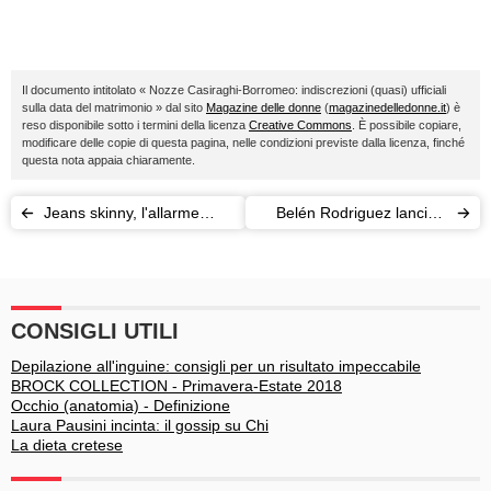
Il documento intitolato « Nozze Casiraghi-Borromeo: indiscrezioni (quasi) ufficiali
sulla data del matrimonio » dal sito
Magazine delle donne
(
magazinedelledonne.it
) è
reso disponibile sotto i termini della licenza
Creative Commons
. È possibile copiare,
modificare delle copie di questa pagina, nelle condizioni previste dalla licenza, finché
questa nota appaia chiaramente.
Jeans skinny, l'allarme
Belén Rodriguez lancia il
dall'Australia: danneggiano
ristorante Ricci con una
muscoli e nervi
foto osé
CONSIGLI UTILI
Depilazione all'inguine: consigli per un risultato impeccabile
BROCK COLLECTION - Primavera-Estate 2018
Occhio (anatomia) - Definizione
Laura Pausini incinta: il gossip su Chi
La dieta cretese