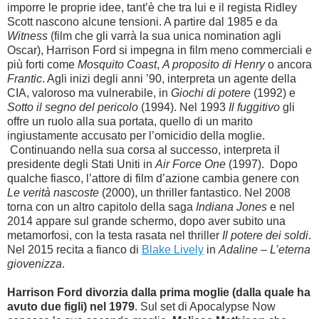
imporre le proprie idee, tant’è che tra lui e il regista Ridley
Scott nascono alcune tensioni. A partire dal 1985 e da
Witness
(film che gli varrà la sua unica nomination agli
Oscar), Harrison Ford si impegna in film meno commerciali e
più forti come
Mosquito Coast
,
A proposito di Henry
o ancora
Frantic
. Agli inizi degli anni ’90, interpreta un agente della
CIA, valoroso ma vulnerabile, in
Giochi di potere
(1992) e
Sotto il segno del pericolo
(1994). Nel 1993
Il fuggitivo
gli
offre un ruolo alla sua portata, quello di un marito
ingiustamente accusato per l’omicidio della moglie.
Continuando nella sua corsa al successo, interpreta il
presidente degli Stati Uniti in
Air Force One
(1997). Dopo
qualche fiasco, l’attore di film d’azione cambia genere con
Le verità nascoste
(2000), un thriller fantastico. Nel 2008
torna con un altro capitolo della saga
Indiana Jones
e nel
2014 appare sul grande schermo, dopo aver subito una
metamorfosi, con la testa rasata nel thriller
Il potere dei soldi
.
Nel 2015 recita a fianco di
Blake Lively
in
Adaline – L’eterna
giovenizza
.
Harrison Ford divorzia dalla prima moglie (dalla quale ha
avuto due figli) nel 1979
. Sul set di Apocalypse Now