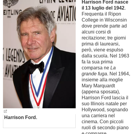
Harrison Ford nasce
il 13 luglio del 1942
.
BAMBINO
Frequenta il Ripon
College in Wisconsin
dove prende parte ad
DIETA
alcuni corsi di
recitazione; tre giorni
GUIDE
prima di laurearsi,
però, viene espulso
dalla scuola. Nel 1963
FORUM
fa la sua prima
comparsa ne
La
grande fuga
. Nel 1964,
insieme alla moglie
Mary Marquardt
(appena sposata),
Harrison Ford lascia il
suo Illinois natale per
Hollywood, sognando
una carriera nel
Harrison Ford.
cinema. Con piccoli
ruoli di secondo piano
e comparse