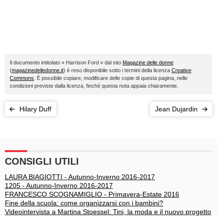
Il documento intitolato « Harrison Ford » dal sito
Magazine delle donne
(
magazinedelledonne.it
) è reso disponibile sotto i termini della licenza
Creative
Commons
. È possibile copiare, modificare delle copie di questa pagina, nelle
condizioni previste dalla licenza, finché questa nota appaia chiaramente.
Hilary Duff
Jean Dujardin
CONSIGLI UTILI
LAURA BIAGIOTTI - Autunno-Inverno 2016-2017
1205 - Autunno-Inverno 2016-2017
FRANCESCO SCOGNAMIGLIO - Primavera-Estate 2016
Fine della scuola: come organizzarsi con i bambini?
Videointervista a Martina Stoessel: Tini, la moda e il nuovo progetto