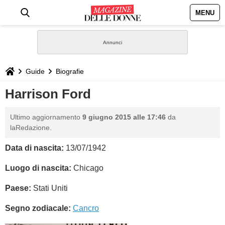
MENU
HOME
NEWS
Guide
Biografie
STILE
Harrison Ford
BIOGRAFIE
Ultimo aggiornamento
9 giugno 2015 alle 17:46
da
laRedazione.
DEFINIZIONI
Data di nascita:
13/07/1942
GASTRONOMIA
Luogo di nascita:
Chicago
Paese:
Stati Uniti
CAPELLI
Segno zodiacale:
Cancro
SESSO