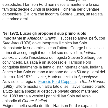
episodiche, Harrison Ford non riesce a mantenere la sua
famiglia; decide quindi di lasciare il cinema per diventare
carpentiere. È allora che incontra George Lucas, un regista
alle prime armi.
Nel 1972, Lucas gli propone il suo primo ruolo
importante
in
American Graffiti
. Il successo arriva, però, con
Star Wars
(1976) dove interpreta il cinico Ian Solo.
Nonostante la sua amicizia con l’attore, George Lucas esita
prima di assegnargli il ruolo del suo nuovo film,
Indiana
Jones
, ci vuole l’insistenza del regista Steven Spilberg per
convincerlo. La saga è un successo e Harrison Ford
conquista finalmente la fama di star internazionale. Indiana
Jones e Ian Solo entrano a far parte dei top 50 tra gli eroi del
cinema. Nel 1979, invece, Harrison recita in
Apocalypse
Now
sotto la regia di
Francis Ford Coppola
.
In
Blade Runner
(1982) l'attore mostra un altro lato di sé: l’avventuriero pronto
a tutto lascia spazio al detective privato cinico ma tenero.
Nel 1983 torna a vestire i panni di Ian Solo nel terzo
episodio di
Guerre Stellari
.
Esigente nella scelta dei film, Harrison Ford è capace di