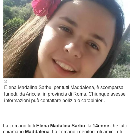
BAMBINO
DIETA
GUIDE
FORUM
Elena Madalina Sarbu, per tutti Maddalena, è scomparsa
lunedì, da Ariccia, in provincia di Roma. Chiunque avesse
informazioni può contattare polizia o carabinieri.
La cercano tutti
Elena Madalina Sarbu
, la
14enne
che tutti
chiamano
Maddalena
. La cercano i genitori, gli amici, gli