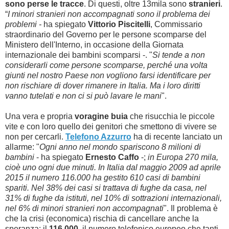
sono perse le tracce
. Di questi, oltre 13mila sono
stranieri
.
“
I minori stranieri non accompagnati sono il problema dei
problemi -
ha spiegato
Vittorio Piscitelli
, Commissario
straordinario del Governo per le persone scomparse del
Ministero dell'Interno, in occasione della Giornata
internazionale dei bambini scomparsi -. "
Si tende a non
considerarli come persone scomparse, perché una volta
giunti nel nostro Paese non vogliono farsi identificare per
non rischiare di dover rimanere in Italia. Ma i loro diritti
vanno tutelati e non ci si può lavare le mani
".
Una vera e propria
voragine buia
che risucchia le piccole
vite e con loro quello dei genitori che smettono di vivere se
non per cercarli.
Telefono Azzurro
ha di recente lanciato un
allarme: "
Ogni anno nel mondo spariscono 8 milioni di
bambini
- ha spiegato
Ernesto Caffo
-;
in Europa 270 mila,
cioè uno ogni due minuti. In Italia dal maggio 2009 ad aprile
2015 il numero 116.000 ha gestito 610 casi di bambini
spariti. Nel 38% dei casi si trattava di fughe da casa, nel
31% di fughe da istituti, nel 10% di sottrazioni internazionali,
nel 6% di minori stranieri non accompagnati
". Il problema è
che la crisi (economica) rischia di cancellare anche la
speranza: il
116.000
, il numero telefonico europeo che tanti