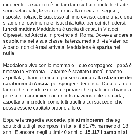
inquirenti. La sua foto è un tam tam su Facebook, le strade
sono setacciate, le voci corrono alla ricerca di segnali,
risposte, notizie. È successo all’improvviso, come una crepa
si apre nel pavimento e risucchia tutto, per poi richiudersi:
lunedì mattina
Maddalena è uscita di casa, in Via dei
Cipresetti ad Ariccia, in provincia di Roma. Doveva andare
a
scuola
ma nella sua classe, la terza media di via Valeri ad
Albano, non ci è mai arrivata: Maddalena è
sparita nel
nulla
.
Maddalena vive con la mamma e il suo compagno: il papà è
rimasto in Romania. L'allarme è scattato lunedì: l’hanno
aspettata, l’hanno cercata, poi sono andati alla
stazione dei
carabinieri di Ariccia
per sporgere denuncia. Da allora non
fanno che attendere notizia, sperare che qualcuno chiami la
polizia o i carabinieri con un informazione utile, cercarla,
aspettarla, increduli, come tutti quelli a cui succede, che
possa essere capitato proprio a loro.
Eppure la
tragedia succede
,
più ai minorenni
che agli
adulti: di tutti gli scomparsi in Italia, il 51,7% ha meno di 18
anni. E ancora: negli ultimi 40 anni, di
15.117 i bambini si