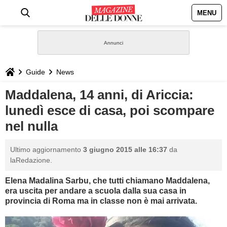
MENU
HOME
NEWS
Guide
News
STILE
Maddalena, 14 anni, di Ariccia:
lunedì esce di casa, poi scompare
BIOGRAFIE
nel nulla
DEFINIZIONI
Ultimo aggiornamento
3 giugno 2015 alle 16:37
da
laRedazione.
GASTRONOMIA
Elena Madalina Sarbu, che tutti chiamano Maddalena,
era uscita per andare a scuola dalla sua casa in
CAPELLI
provincia di Roma ma in classe non è mai arrivata.
SESSO