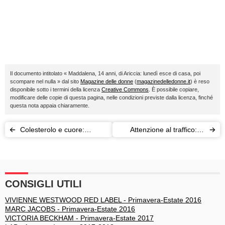
Il documento intitolato « Maddalena, 14 anni, di Ariccia: lunedì esce di casa, poi
scompare nel nulla » dal sito
Magazine delle donne
(
magazinedelledonne.it
) è reso
disponibile sotto i termini della licenza
Creative Commons
. È possibile copiare,
modificare delle copie di questa pagina, nelle condizioni previste dalla licenza, finché
questa nota appaia chiaramente.
Colesterolo e cuore:
Attenzione al traffico: fa
trentenni a rischio
ingrassare
CONSIGLI UTILI
VIVIENNE WESTWOOD RED LABEL - Primavera-Estate 2016
MARC JACOBS - Primavera-Estate 2016
VICTORIA BECKHAM - Primavera-Estate 2017