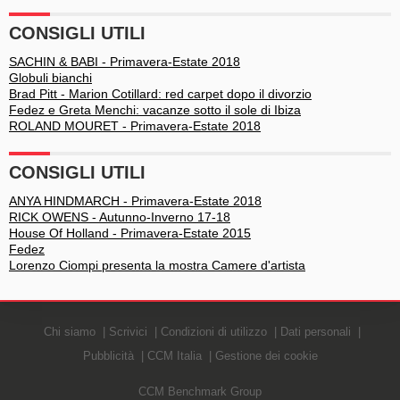
CONSIGLI UTILI
SACHIN & BABI - Primavera-Estate 2018
Globuli bianchi
Brad Pitt - Marion Cotillard: red carpet dopo il divorzio
Fedez e Greta Menchi: vacanze sotto il sole di Ibiza
ROLAND MOURET - Primavera-Estate 2018
CONSIGLI UTILI
ANYA HINDMARCH - Primavera-Estate 2018
RICK OWENS - Autunno-Inverno 17-18
House Of Holland - Primavera-Estate 2015
Fedez
Lorenzo Ciompi presenta la mostra Camere d'artista
Chi siamo
Scrivici
Condizioni di utilizzo
Dati personali
Pubblicità
CCM Italia
Gestione dei cookie
CCM Benchmark Group