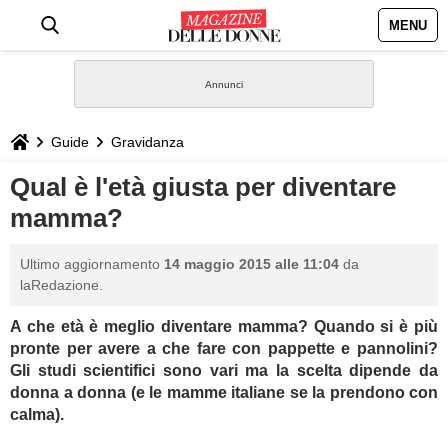
MENU
HOME
NEWS
Guide
Gravidanza
STILE
Qual è l'età giusta per diventare
mamma?
BIOGRAFIE
Ultimo aggiornamento
14 maggio 2015 alle 11:04
da
DEFINIZIONI
laRedazione.
A che età è meglio diventare mamma? Quando si è più
GASTRONOMIA
pronte per avere a che fare con pappette e pannolini?
Gli studi scientifici sono vari ma la scelta dipende da
CAPELLI
donna a donna (e le mamme italiane se la prendono con
calma).
SESSO