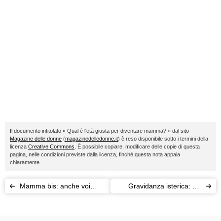
Il documento intitolato « Qual è l'età giusta per diventare mamma? » dal sito
Magazine delle donne
(
magazinedelledonne.it
) è reso disponibile sotto i termini della
licenza
Creative Commons
. È possibile copiare, modificare delle copie di questa
pagina, nelle condizioni previste dalla licenza, finché questa nota appaia
chiaramente.
Mamma bis: anche voi
Gravidanza isterica: chi
come Kate?
sono queste donne che
pensano di essere incinte?