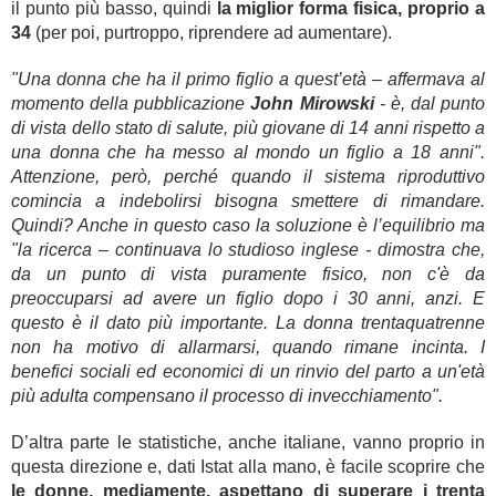
il punto più basso, quindi
la miglior forma fisica, proprio a
34
(per poi, purtroppo, riprendere ad aumentare).
"Una donna che ha il primo figlio a quest’età – affermava al
momento della pubblicazione
John Mirowski
- è, dal punto
di vista dello stato di salute, più giovane di 14 anni rispetto a
una donna che ha messo al mondo un figlio a 18 anni".
Attenzione, però, perché quando il sistema riproduttivo
comincia a indebolirsi bisogna smettere di rimandare.
Quindi? Anche in questo caso la soluzione è l’equilibrio ma
"la ricerca – continuava lo studioso inglese - dimostra che,
da un punto di vista puramente fisico, non c'è da
preoccuparsi ad avere un figlio dopo i 30 anni, anzi. E
questo è il dato più importante. La donna trentaquatrenne
non ha motivo di allarmarsi, quando rimane incinta. I
benefici sociali ed economici di un rinvio del parto a un'età
più adulta compensano il processo di invecchiamento".
D’altra parte le statistiche, anche italiane, vanno proprio in
questa direzione e, dati Istat alla mano, è facile scoprire che
le donne, mediamente, aspettano di superare i trenta