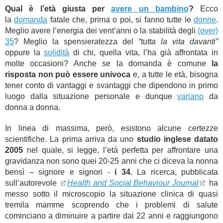
Qual è l’età giusta per
avere un bambino
?
Ecco
la
domanda
fatale che, prima o poi, si fanno tutte le
donne
.
Meglio avere l’energia dei vent’anni o la stabilità degli
(over)
35
? Meglio la spensieratezza del
“tutta la vita davanti”
oppure la
solidità
di chi, quella vita, l’ha già affrontata in
molte occasioni? Anche se la domanda è comune
la
risposta non può essere univoca
e, a tutte le età, bisogna
tener conto di vantaggi e svantaggi che dipendono in primo
luogo dalla situazione personale e dunque
variano
da
donna a donna.
In linea di massima, però, esistono alcune certezze
scientifiche. La prima arriva da uno
studio inglese datato
2005
nel quale, si legge, l’età perfetta per affrontare una
gravidanza non sono quei 20-25 anni che ci diceva la nonna
bensì – signore e signori -
i 34
. La ricerca, pubblicata
sull’autorevole
Health and Social Behaviour Journal
ha
messo sotto il microscopio la situazione clinica di quasi
tremila mamme scoprendo che i problemi di salute
cominciano a diminuire a partire dai 22 anni e raggiungono