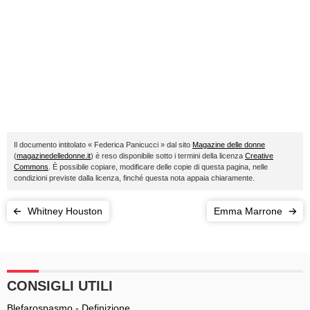
Il documento intitolato « Federica Panicucci » dal sito
Magazine delle donne
(
magazinedelledonne.it
) è reso disponibile sotto i termini della licenza
Creative
Commons
. È possibile copiare, modificare delle copie di questa pagina, nelle
condizioni previste dalla licenza, finché questa nota appaia chiaramente.
Whitney Houston
Emma Marrone
CONSIGLI UTILI
Blefarospasmo - Definizione