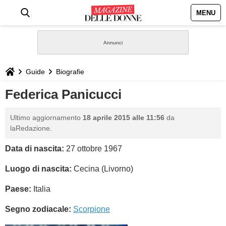
MENU
HOME
NEWS
Guide
Biografie
STILE
Federica Panicucci
BIOGRAFIE
Ultimo aggiornamento
18 aprile 2015 alle 11:56
da
laRedazione.
DEFINIZIONI
Data di nascita:
27 ottobre 1967
GASTRONOMIA
Luogo di nascita:
Cecina (Livorno)
Paese:
Italia
CAPELLI
Segno zodiacale:
Scorpione
SESSO