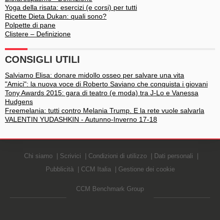
Yoga della risata: esercizi (e corsi) per tutti
Ricette Dieta Dukan: quali sono?
Polpette di pane
Clistere – Definizione
CONSIGLI UTILI
Salviamo Elisa: donare midollo osseo per salvare una vita
"Amici": la nuova voce di Roberto Saviano che conquista i giovani
Tony Awards 2015: gara di teatro (e moda) tra J-Lo e Vanessa
Hudgens
Freemelania: tutti contro Melania Trump. E la rete vuole salvarla
VALENTIN YUDASHKIN - Autunno-Inverno 17-18
Chi siamo
Scrivici
Condizioni di utilizzo
Dati personali
Pubblicità
CCM Italia
Gestione dei cookie
CCM Benchmark Group