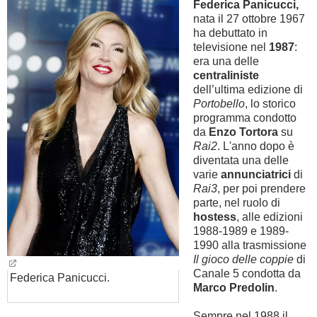
Federica Panicucci,
nata il 27 ottobre 1967
BAMBINO
ha debuttato in
televisione nel
1987
:
era una delle
DIETA
centraliniste
dell’ultima edizione di
GUIDE
Portobello
, lo storico
programma condotto
da
Enzo Tortora
su
FORUM
Rai2
. L'anno dopo è
diventata una delle
varie
annunciatrici
di
Rai3
, per poi prendere
parte, nel ruolo di
hostess
, alle edizioni
1988-1989 e 1989-
1990 alla trasmissione
Il gioco delle coppie
di
Canale 5 condotta da
Federica Panicucci.
Marco Predolin
.
Sempre nel 1988 il