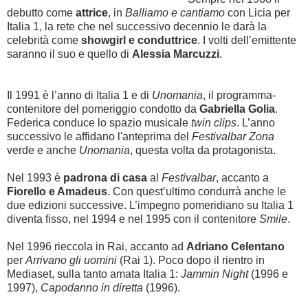
debutto come
attrice
, in
Balliamo e cantiamo
con Licia per
Italia 1, la rete che nel successivo decennio le darà la
celebrità come
showgirl e conduttrice
. I volti dell’emittente
saranno il suo e quello di
Alessia Marcuzzi
.
Il 1991 è l’anno di Italia 1 e di
Unomania
, il programma-
contenitore del pomeriggio condotto da
Gabriella Golia
.
Federica conduce lo spazio musicale
twin clips
. L’anno
successivo le affidano l'anteprima del
Festivalbar Zona
verde e anche
Unomania
, questa volta da protagonista.
Nel 1993 è
padrona di casa
al
Festivalbar
, accanto a
Fiorello e Amadeus
. Con quest’ultimo condurrà anche le
due edizioni successive. L’impegno pomeridiano su Italia 1
diventa fisso, nel 1994 e nel 1995 con il contenitore
Smile
.
Nel 1996 rieccola in Rai, accanto ad
Adriano Celentano
per
Arrivano gli uomini
(Rai 1). Poco dopo il rientro in
Mediaset, sulla tanto amata Italia 1:
Jammin Night
(1996 e
1997),
Capodanno in diretta
(1996).