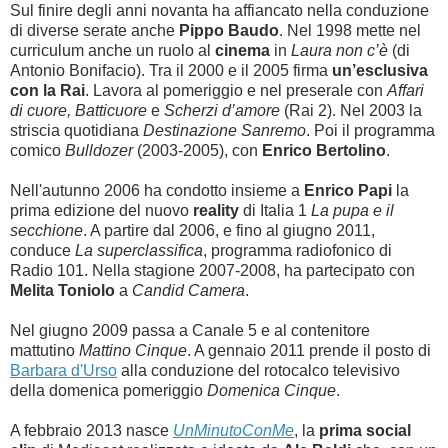
Sul finire degli anni novanta ha affiancato nella conduzione
di diverse serate anche
Pippo Baudo
. Nel 1998 mette nel
curriculum anche un ruolo al
cinema
in
Laura non c’è
(di
Antonio Bonifacio). Tra il 2000 e il 2005 firma
un’esclusiva
con la Rai
. Lavora al pomeriggio e nel preserale con
Affari
di cuore, Batticuore
e
Scherzi d’amore
(Rai 2). Nel 2003 la
striscia quotidiana
Destinazione Sanremo
. Poi il programma
comico
Bulldozer
(2003-2005), con
Enrico Bertolino
.
Nell'autunno 2006 ha condotto insieme a
Enrico Papi
la
prima edizione del nuovo
reality
di Italia 1
La pupa e il
secchione
. A partire dal 2006, e fino al giugno 2011,
conduce
La superclassifica
, programma radiofonico di
Radio 101. Nella stagione 2007-2008, ha partecipato con
Melita Toniolo
a
Candid Camera
.
Nel giugno 2009 passa a Canale 5 e al contenitore
mattutino
Mattino Cinque
. A gennaio 2011 prende il posto di
Barbara d'Urso
alla conduzione del rotocalco televisivo
della domenica pomeriggio
Domenica Cinque
.
A febbraio 2013 nasce
UnMinutoConMe
, la
prima social