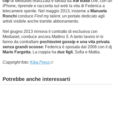
clip
di Mediaset realizzata e ideata da
Ale Baldi
che, con un
iPhone, riprende e racconta sul web la vita di Federica a
telecamere spente. Nel maggio 2013, insieme a
Manuela
Ronchi
conduce
Find my talent
, un portale dedicato agli
artisti visibile anche tramite abbonamento.
Nel giugno 2013 rinnova il contratto di esclusiva con
Mediaset, conduce ancora
Mattino 5
. A tanto lavoro in tv
fanno da contraltare
pochissimi gossip e una vita privata
senza grandi scosse
: Federica è sposata dal 2006 con il dj
Mario Fargetta
. La coppia ha
due figli
, Sofia e Mattia.
Copyright foto:
Kika Press
Potrebbe anche interessarti