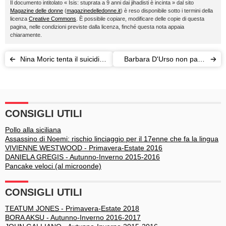
Il documento intitolato « Isis: stuprata a 9 anni dai jihadisti è incinta » dal sito
Magazine delle donne
(
magazinedelledonne.it
) è reso disponibile sotto i termini della
licenza
Creative Commons
. È possibile copiare, modificare delle copie di questa
pagina, nelle condizioni previste dalla licenza, finché questa nota appaia
chiaramente.
Nina Moric tenta il suicidio.
Barbara D'Urso non paga
Il fidanzato: contro di lei un
gli alimenti: denunciata
complotto
dall'ex marito
CONSIGLI UTILI
Pollo alla siciliana
Assassino di Noemi: rischio linciaggio per il 17enne che fa la lingua
VIVIENNE WESTWOOD - Primavera-Estate 2016
DANIELA GREGIS - Autunno-Inverno 2015-2016
Pancake veloci (al microonde)
CONSIGLI UTILI
TEATUM JONES - Primavera-Estate 2018
BORA AKSU - Autunno-Inverno 2016-2017