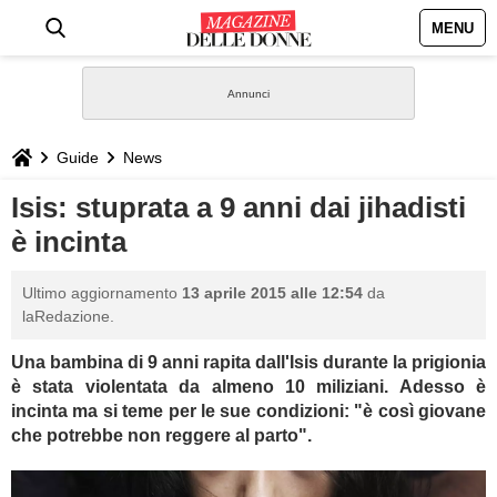
MENU
HOME
NEWS
Guide
News
STILE
Isis: stuprata a 9 anni dai jihadisti
è incinta
BIOGRAFIE
Ultimo aggiornamento
13 aprile 2015 alle 12:54
da
DEFINIZIONI
laRedazione.
Una bambina di 9 anni rapita dall'Isis durante la prigionia
GASTRONOMIA
è stata violentata da almeno 10 miliziani. Adesso è
incinta ma si teme per le sue condizioni: "è così giovane
CAPELLI
che potrebbe non reggere al parto".
SESSO