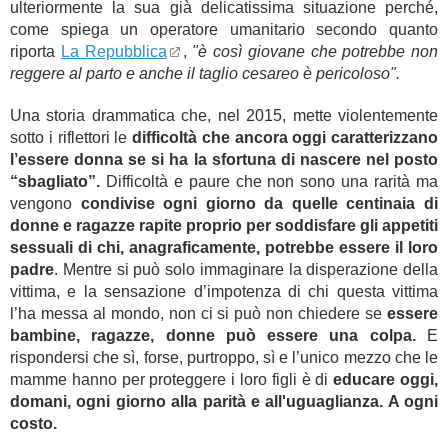
ulteriormente la sua già delicatissima situazione perché,
come spiega un operatore umanitario secondo quanto
riporta
La Repubblica
,
"è così giovane che potrebbe non
reggere al parto e anche il taglio cesareo è pericoloso".
Una storia drammatica che, nel 2015, mette violentemente
sotto i riflettori le
difficoltà che ancora oggi caratterizzano
l’essere donna se si ha la sfortuna di nascere nel posto
“sbagliato”.
Difficoltà e paure che non sono una rarità ma
vengono
condivise ogni giorno da quelle centinaia di
donne e ragazze rapite proprio per soddisfare gli appetiti
sessuali di chi, anagraficamente, potrebbe essere il loro
padre
. Mentre si può solo immaginare la disperazione della
vittima, e la sensazione d’impotenza di chi questa vittima
l’ha messa al mondo, non ci si può non chiedere se
essere
bambine, ragazze, donne può essere una colpa.
E
rispondersi che sì, forse, purtroppo, sì e l’unico mezzo che le
mamme hanno per proteggere i loro figli è di
educare oggi,
domani, ogni giorno alla parità e all'uguaglianza. A ogni
costo.