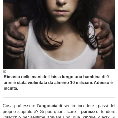
BAMBINO
DIETA
GUIDE
FORUM
Rimasta nelle mani dell'Isis a lungo una bambina di 9
anni è stata violentata da almeno 10 miliziani. Adesso è
incinta.
Cosa può essere l’
angoscia
di sentire incedere i passi del
proprio stupratore? Si può quantificare il
panico
di tendere
l’orecchio per sentirne arrivare uno, due, cinque, dieci? Si