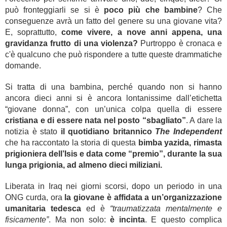
può fronteggiarli se si è
poco più che bambine
? Che
conseguenze avrà un fatto del genere su una giovane vita?
E, soprattutto,
come vivere, a nove anni appena, una
gravidanza frutto di una violenza?
Purtroppo è cronaca e
c'è qualcuno che può rispondere a tutte queste drammatiche
domande.
Si tratta di una bambina, perché quando non si hanno
ancora dieci anni si è ancora lontanissime dall’etichetta
“giovane donna”, con un’unica colpa quella di essere
cristiana e di essere nata nel posto “sbagliato”
. A dare la
notizia è stato
il quotidiano britannico
The Independent
che ha raccontato la storia di questa
bimba yazida, rimasta
prigioniera dell’Isis e data come “premio”, durante la sua
lunga prigionia, ad almeno dieci miliziani.
Liberata in Iraq nei giorni scorsi, dopo un periodo in una
ONG curda, ora
la giovane è affidata a un’organizzazione
umanitaria tedesca
ed è
“traumatizzata mentalmente e
fisicamente”
. Ma non solo:
è incinta
. E questo complica