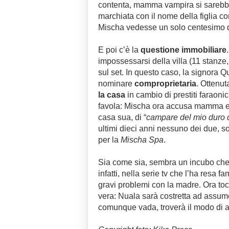
contenta, mamma vampira si sarebb
marchiata con il nome della figlia co
Mischa vedesse un solo centesimo de
E poi c’è la
questione immobiliare
impossessarsi della villa (11 stanze,
sul set. In questo caso, la signora Q
nominare
comproprietaria
. Ottenut
la casa
in cambio di prestiti faraonic
favola: Mischa ora accusa mamma e p
casa sua, di “
campare del mio duro di
ultimi dieci anni n
essuno dei due, so
per la
Mischa Spa
.
Sia come sia, sembra un incubo che d
infatti,
nella serie tv che l’ha resa f
gravi problemi con la madre. Ora to
vera:
Nuala sarà costretta ad assume
comunque vada, troverà il modo di ad