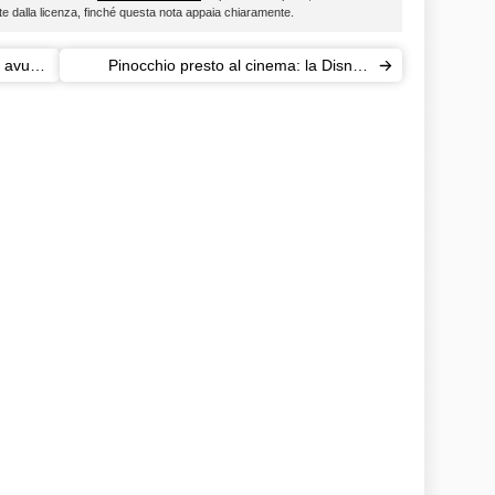
ste dalla licenza, finché questa nota appaia chiaramente.
o avuto
Pinocchio presto al cinema: la Disney
annuncia il prossimo film