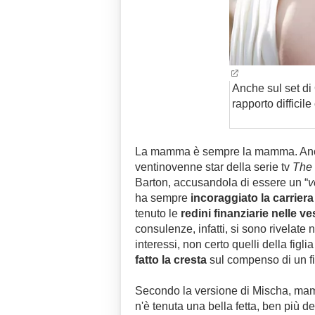
Anche sul set di
rapporto difficil
La mamma è sempre la mamma. Anc
ventinovenne star della serie tv
The
Barton, accusandola di essere un “
v
ha sempre
incoraggiato la carriera a
tenuto le
redini finanziarie nelle ve
consulenze, infatti, si sono rivelate
interessi, non certo quelli della figl
fatto la cresta
sul compenso di un f
Secondo la versione di Mischa, m
n'è tenuta una bella fetta, ben più d