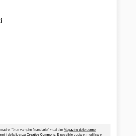
i
 madre: "è un vampiro finanziario" » dal sito
Magazine delle donne
ermini della licenza
Creative Commons
. È possibile copiare, modificare