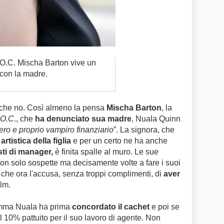
 O.C. Mischa Barton vive un
e con la madre.
he no. Così almeno la pensa
Mischa Barton
, la
 O.C
., che
ha denunciato sua madre
, Nuala Quinn
ero e proprio vampiro finanziario
”. La signora, che
rtistica della figlia
e per un certo ne ha anche
sti di manager,
è finita spalle al muro. Le sue
 non solo
sospette ma decisamente volte a fare i suoi
ia che ora l'accusa, senza troppi complimenti, di
aver
ilm.
amma Nuala ha prima
concordato il cachet
e poi se
el 10% pattuito per il suo lavoro di agente. Non