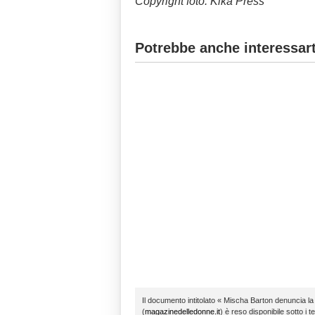
Copyright foto: Kika Press
Potrebbe anche interessart
Il documento intitolato « Mischa Barton denuncia la
(
magazinedelledonne.it
) è reso disponibile sotto i t