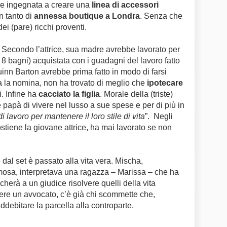
e ingegnata a creare una
linea di accessori
n tanto di
annessa boutique a Londra
. Senza che
i (pare) ricchi proventi.
. Secondo l’attrice, sua madre avrebbe lavorato per
 8 bagni) acquistata con i guadagni del lavoro fatto
uinn Barton avrebbe prima fatto in modo di farsi
a la nomina, non ha trovato di meglio che
ipotecare
i. Infine ha
cacciato la figlia
. Morale della (triste)
apà di vivere nel lusso a sue spese e per di più in
 lavoro per mantenere il loro stile di vita
”.
N
egli
stiene la giovane attrice, ha mai lavorato se non
al set è passato alla vita vera.
Mischa,
amosa, interpretava una ragazza – Marissa – che ha
ccherà a
un giudice risolvere quelli della vita
re un avvocato, c’è già chi scommette che,
debitare la parcella alla controparte.