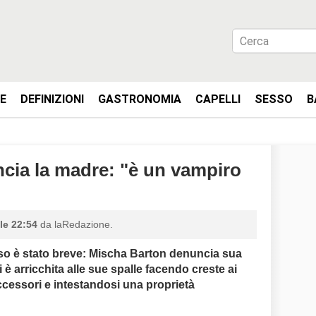
IE
DEFINIZIONI
GASTRONOMIA
CAPELLI
SESSO
B
cia la madre: "è un vampiro
lle 22:54
da laRedazione.
passo è stato breve: Mischa Barton denuncia sua
 è arricchita alle sue spalle facendo creste ai
cessori e intestandosi una proprietà