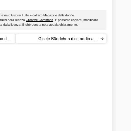
: è nato Gabrio Tullio » dal sito
Magazine delle donne
ermini della licenza
Creative Commons
. È possibile copiare, modificare
ste dalla licenza, finché questa nota appaia chiaramente.
po del
Gisele Bündchen dice addio alle
passerelle?