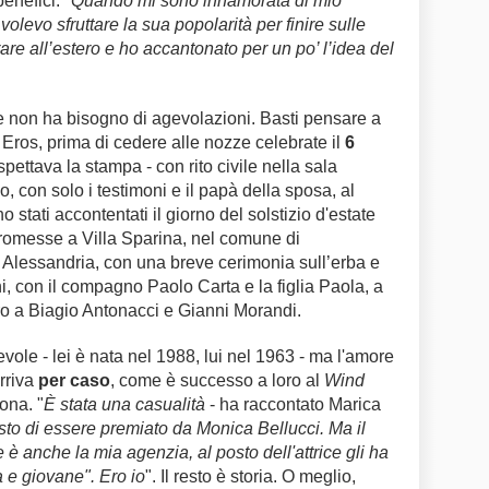
enefici: "
Quando mi sono innamorata di mio
 volevo sfruttare la sua popolarità per finire sulle
are all’estero e ho accantonato per un po’ l’idea del
 e non ha bisogno di agevolazioni. Basti pensare a
 Eros, prima di cedere alle nozze celebrate il
6
pettava la stampa - con rito civile nella sala
 con solo i testimoni e il papà della sposa, al
 stati accontentati il giorno del solstizio d'estate
promesse a Villa Sparina, nel comune di
 Alessandria, con una breve cerimonia sull’erba e
i, con il compagno Paolo Carta e la figlia Paola, a
o a Biagio Antonacci e Gianni Morandi.
evole - lei è nata nel 1988, lui nel 1963 - ma l'amore
rriva
per caso
, come è successo a loro al
Wind
ona. "
È stata una casualità
- ha raccontato Marica
sto di essere premiato da Monica Bellucci. Ma il
è anche la mia agenzia, al posto dell'attrice gli ha
a e giovane". Ero io
". Il resto è storia. O meglio,