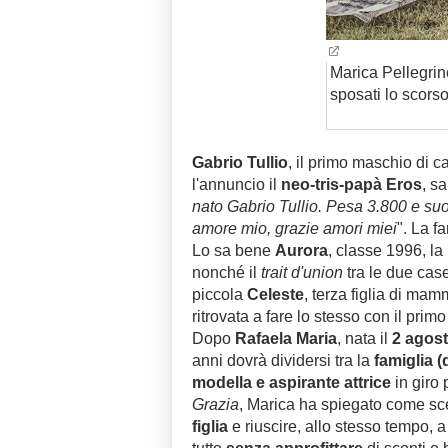
Marica Pellegrin
sposati lo scors
Gabrio Tullio
, il primo maschio di c
l'annuncio il
neo-tris-papà Eros
, s
nato Gabrio Tullio. Pesa 3.800 e suo
amore mio, grazie amori miei
". La fa
Lo sa bene
Aurora
, classe 1996, la
nonché il
trait d'union
tra le due cas
piccola
Celeste
, terza figlia di m
ritrovata a fare lo stesso con il primo 
Dopo
Rafaela Maria
, nata il
2 agos
anni dovrà dividersi tra la
famiglia 
modella e aspirante attrice
in giro 
Grazia
, Marica ha spiegato come sc
figlia
e riuscire, allo stesso tempo, 