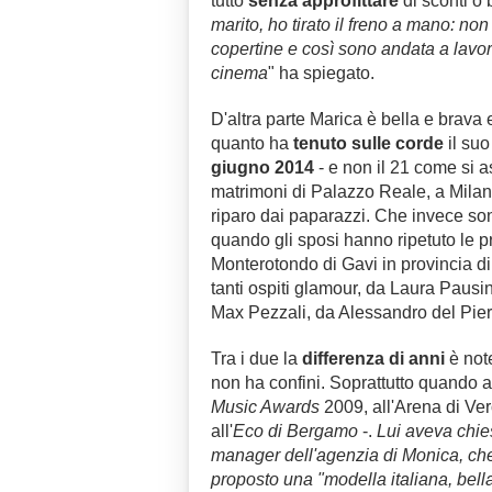
tutto
senza approfittare
di sconti o b
marito, ho tirato il freno a mano: non
copertine e così sono andata a lavor
cinema
" ha spiegato.
D'altra parte Marica è bella e brava
quanto ha
tenuto sulle corde
il suo
giugno 2014
- e non il 21 come si as
matrimoni di Palazzo Reale, a Milano,
riparo dai paparazzi. Che invece sono
quando gli sposi hanno ripetuto le 
Monterotondo di Gavi in provincia di
tanti ospiti glamour, da Laura Pausin
Max Pezzali, da Alessandro del Pier
Tra i due la
differenza di anni
è
not
non ha confini. Soprattutto quando a
Music Awards
2009, all'Arena di Ver
all'
Eco di Bergamo
-.
Lui aveva chie
manager dell'agenzia di Monica, che 
proposto una "modella italiana, bell