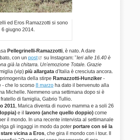
elli ed Eros Ramazzotti si sono
o 6 giugno 2014.
asa
Pellegrinelli-Ramazzotti
, è nato. A dare
abato, con un
post
su Instagram: "
Ieri alle 16.40 è
na già la chitarra. Un'emozione Totale. Grazie
miglia (vip)
più allargata
d'Italia è cresciuta ancora.
 primogenita della stirpe
Ramazzotti-Hunziker
-
e - che lo scorso
8 marzo
ha dato il benvenuto alla
amma Michelle. Nemmeno una settimana dopo si è
fratello di famiglia, Gabrio Tullio.
to 2011
, Marica diventa di nuovo mamma e a soli 26
(doppia)
e il
lavoro (anche quello doppio)
come
per il mondo. In una recente intervista al settimanale
elga gli ingaggi in modo da poter
portare con sé la
a
stare vicina a Eros
, che gira il mondo con i tour. Il