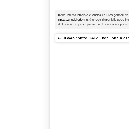
Il documento intitolato « Marica ed Eros genitori bis
(
magazinedelledonne.it
) è reso disponibile sotto i t
delle copie di questa pagina, nelle condizioni previ
Il web contro D&G: Elton John a ca
boicottaggio