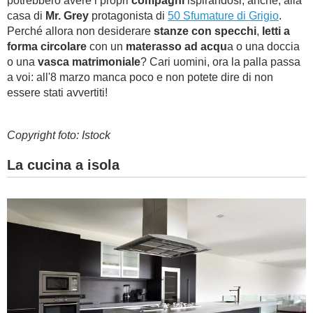
potrebbero avere i propri
compagni
ispirandosi, anche, alla
casa di
Mr. Grey
protagonista di
50 Sfumature di Grigio
.
Perché allora non desiderare
stanze con specchi
,
letti a
forma circolare
con un
materasso ad acqu
a o una doccia
o una
vasca matrimoniale
? Cari uomini, ora la palla passa
a voi: all'8 marzo manca poco e non potete dire di non
essere stati avvertiti!
Copyright foto: Istock
La cucina a isola