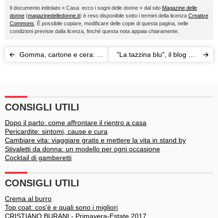
Il documento intitolato « Casa: ecco i sogni delle donne » dal sito
Magazine delle
donne
(
magazinedelledonne.it
) è reso disponibile sotto i termini della licenza
Creative
Commons
. È possibile copiare, modificare delle copie di questa pagina, nelle
condizioni previste dalla licenza, finché questa nota appaia chiaramente.
Gomma, cartone e cera: i
"La tazzina blu", il blog per
dettagli che fanno la
i giovani alle prese con la
differenza
casa
CONSIGLI UTILI
Dopo il parto: come affrontare il rientro a casa
Pericardite: sintomi, cause e cura
Cambiare vita: viaggiare gratis e mettere la vita in stand by
Stivaletti da donna: un modello per ogni occasione
Cocktail di gamberetti
CONSIGLI UTILI
Crema al burro
Top coat: cos'è e quali sono i migliori
CRISTIANO BURANI - Primavera-Estate 2017