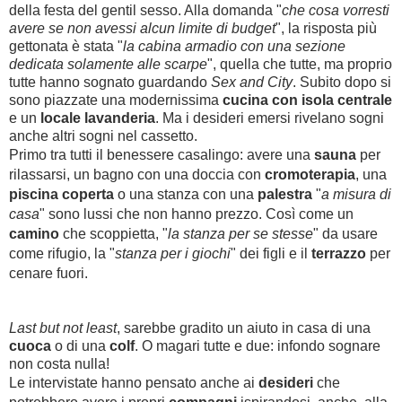
della festa del gentil sesso. Alla domanda "
che cosa vorresti
avere se non avessi alcun limite di budget
", la risposta più
gettonata è stata "
la cabina armadio con una sezione
dedicata solamente alle scarpe
", quella che tutte, ma proprio
tutte hanno sognato guardando
Sex and City
. Subito dopo si
sono piazzate una modernissima
cucina con isola centrale
e un
locale lavanderia
. Ma i desideri emersi rivelano sogni
anche altri sogni nel cassetto.
Primo tra tutti il benessere casalingo: avere una
sauna
per
rilassarsi, un bagno con una doccia con
cromoterapia
, una
piscina coperta
o una stanza con una
palestra
"
a misura di
casa
" sono lussi che non hanno prezzo. Così come un
camino
che scoppietta, "
la stanza per se stesse
" da usare
come rifugio, la "
stanza per i
giochi
" dei figli e il
terrazzo
per
cenare fuori.
Last but not least
, sarebbe gradito un aiuto in casa di una
cuoca
o di una
colf
. O magari tutte e due: infondo sognare
non costa nulla!
Le intervistate hanno pensato anche ai
desideri
che