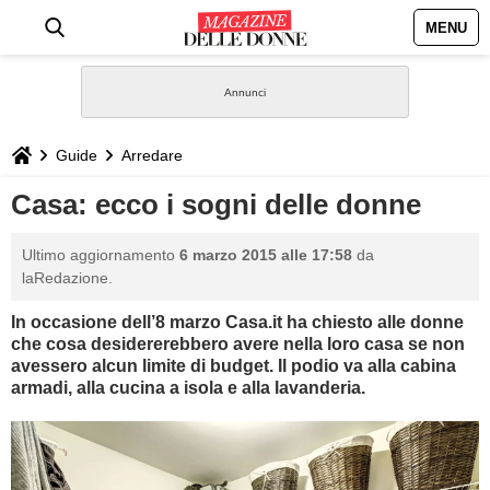
MENU
HOME
NEWS
Guide
Arredare
STILE
Casa: ecco i sogni delle donne
BIOGRAFIE
Ultimo aggiornamento
6 marzo 2015 alle 17:58
da
laRedazione.
DEFINIZIONI
In occasione dell’8 marzo Casa.it ha chiesto alle donne
che cosa desidererebbero avere nella loro casa se non
GASTRONOMIA
avessero alcun limite di budget. Il podio va alla cabina
armadi, alla cucina a isola e alla lavanderia.
CAPELLI
SESSO