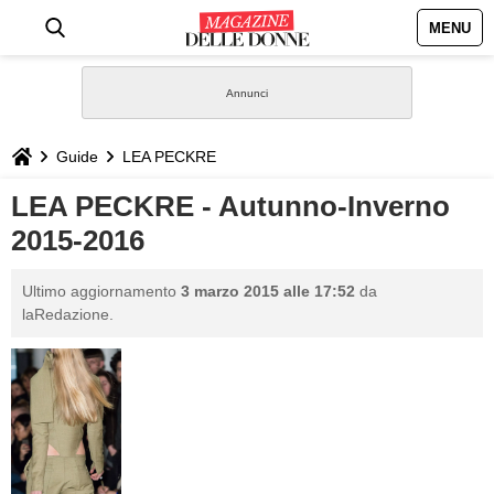
MENU
HOME
NEWS
Guide
LEA PECKRE
STILE
LEA PECKRE - Autunno-Inverno
2015-2016
BIOGRAFIE
Ultimo aggiornamento
3 marzo 2015 alle 17:52
da
DEFINIZIONI
laRedazione.
GASTRONOMIA
CAPELLI
SESSO