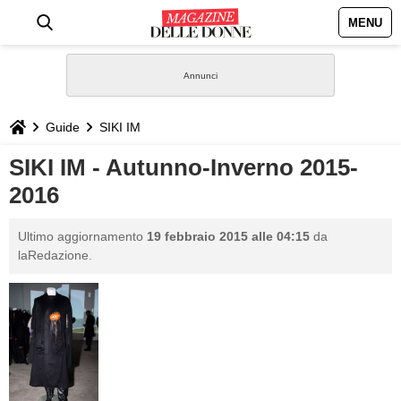
MENU
HOME
NEWS
Guide
SIKI IM
STILE
SIKI IM - Autunno-Inverno 2015-
2016
BIOGRAFIE
Ultimo aggiornamento
19 febbraio 2015 alle 04:15
da
DEFINIZIONI
laRedazione.
GASTRONOMIA
CAPELLI
SESSO