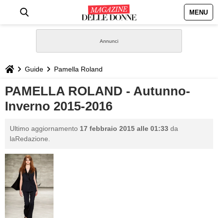
MENU
HOME
NEWS
Guide
Pamella Roland
STILE
PAMELLA ROLAND - Autunno-
Inverno 2015-2016
BIOGRAFIE
Ultimo aggiornamento
17 febbraio 2015 alle 01:33
da
DEFINIZIONI
laRedazione.
GASTRONOMIA
CAPELLI
SESSO