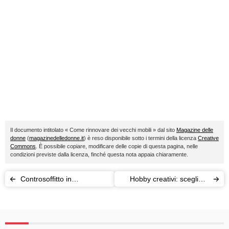
Il documento intitolato « Come rinnovare dei vecchi mobili » dal sito
Magazine delle
donne
(
magazinedelledonne.it
) è reso disponibile sotto i termini della licenza
Creative
Commons
. È possibile copiare, modificare delle copie di questa pagina, nelle
condizioni previste dalla licenza, finché questa nota appaia chiaramente.
Controsoffitto in
Hobby creativi: scegliete
cartongesso: come
quello giusto per voi!
realizzarlo?