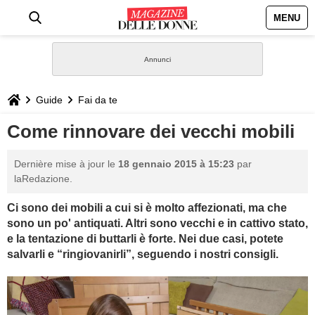
MENU
HOME
NEWS
Guide
Fai da te
STILE
Come rinnovare dei vecchi mobili
BIOGRAFIE
Dernière mise à jour le
18 gennaio 2015 à 15:23
par
laRedazione.
DEFINIZIONI
Ci sono dei mobili a cui si è molto affezionati, ma che
sono un po' antiquati. Altri sono vecchi e in cattivo stato,
GASTRONOMIA
e la tentazione di buttarli è forte. Nei due casi, potete
salvarli e “ringiovanirli”, seguendo i nostri consigli.
CAPELLI
SESSO