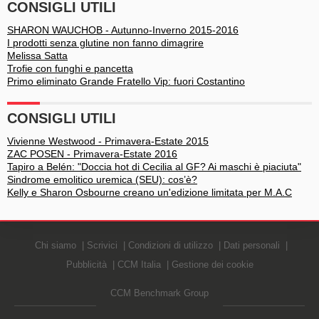
CONSIGLI UTILI
SHARON WAUCHOB - Autunno-Inverno 2015-2016
I prodotti senza glutine non fanno dimagrire
Melissa Satta
Trofie con funghi e pancetta
Primo eliminato Grande Fratello Vip: fuori Costantino
CONSIGLI UTILI
Vivienne Westwood - Primavera-Estate 2015
ZAC POSEN - Primavera-Estate 2016
Tapiro a Belén: "Doccia hot di Cecilia al GF? Ai maschi è piaciuta"
Sindrome emolitico uremica (SEU): cos’è?
Kelly e Sharon Osbourne creano un'edizione limitata per M.A.C
Chi siamo
Scrivici
Condizioni di utilizzo
Dati personali
Pubblicità
CCM Italia
Gestione dei cookie
CCM Benchmark Group