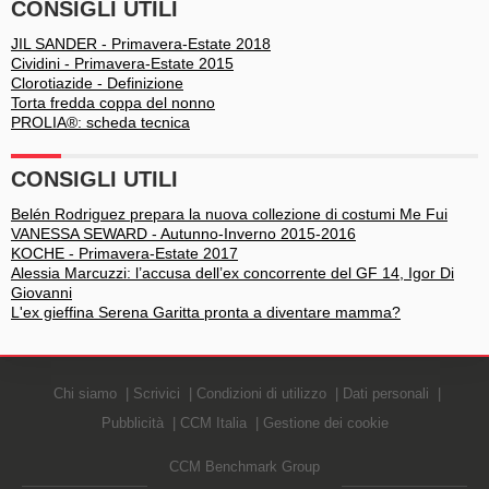
CONSIGLI UTILI
JIL SANDER - Primavera-Estate 2018
Cividini - Primavera-Estate 2015
Clorotiazide - Definizione
Torta fredda coppa del nonno
PROLIA®: scheda tecnica
CONSIGLI UTILI
Belén Rodriguez prepara la nuova collezione di costumi Me Fui
VANESSA SEWARD - Autunno-Inverno 2015-2016
KOCHE - Primavera-Estate 2017
Alessia Marcuzzi: l’accusa dell’ex concorrente del GF 14, Igor Di
Giovanni
L'ex gieffina Serena Garitta pronta a diventare mamma?
Chi siamo
Scrivici
Condizioni di utilizzo
Dati personali
Pubblicità
CCM Italia
Gestione dei cookie
CCM Benchmark Group