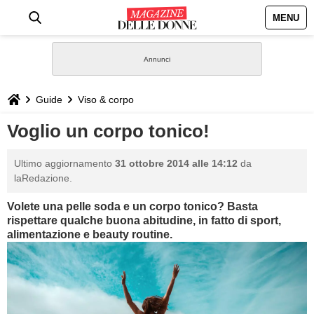
MENU
HOME
NEWS
Guide
Viso & corpo
STILE
Voglio un corpo tonico!
BIOGRAFIE
Ultimo aggiornamento
31 ottobre 2014 alle 14:12
da
laRedazione.
DEFINIZIONI
Volete una pelle soda e un corpo tonico? Basta
rispettare qualche buona abitudine, in fatto di sport,
GASTRONOMIA
alimentazione e beauty routine.
CAPELLI
SESSO