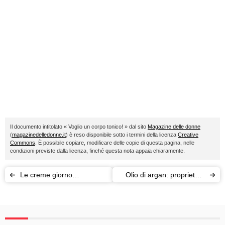
Il documento intitolato « Voglio un corpo tonico! » dal sito
Magazine delle donne
(
magazinedelledonne.it
) è reso disponibile sotto i termini della licenza
Creative
Commons
. È possibile copiare, modificare delle copie di questa pagina, nelle
condizioni previste dalla licenza, finché questa nota appaia chiaramente.
Le creme giorno
Olio di argan: proprietà e
dell'autunno-inverno 2014
segreti di bellezza