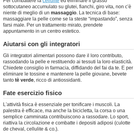
Per combattere la
cellulite
ed eliminare il grasso
sottocutaneo accumulato su glutei, fianchi, giro vita, non c'è
niente di meglio di un
massaggio
. La tecnica di base:
massaggiare la pelle come se la steste “impastando”, senza
farsi male. Per un trattamento mirato, prendete
appuntamento in un centro estetico.
Aiutarsi con gli integratori
Gli integratori alimentari possono dare il loro contributo,
rassodando la pelle e restituendo ai tessuti la loro elasticità.
Chiedete consiglio in farmacia, diffidando del fai da te. E per
eliminare le tossine e mantenere la pelle giovane, bevete
tanto
tè verde
, ricco di antiossidanti.
Fate esercizio fisico
L'attività fisica è essenziale per tonificare i muscoli. La
palestra è efficace, ma anche la bicicletta, la corsa o una
semplice camminata contribuiscono a rassodare. Lo sport,
riattiva la circolazione e combatte i depositi adiposi (culotte
de cheval, cellulite & co.).