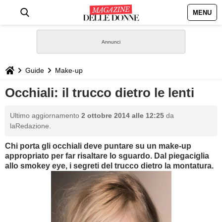
MENU
HOME
NEWS
Guide
Make-up
STILE
Occhiali: il trucco dietro le lenti
BIOGRAFIE
Ultimo aggiornamento
2 ottobre 2014 alle 12:25
da
laRedazione.
DEFINIZIONI
Chi porta gli occhiali deve puntare su un make-up
appropriato per far risaltare lo sguardo. Dal piegaciglia
GASTRONOMIA
allo smokey eye, i segreti del trucco dietro la montatura.
CAPELLI
SESSO