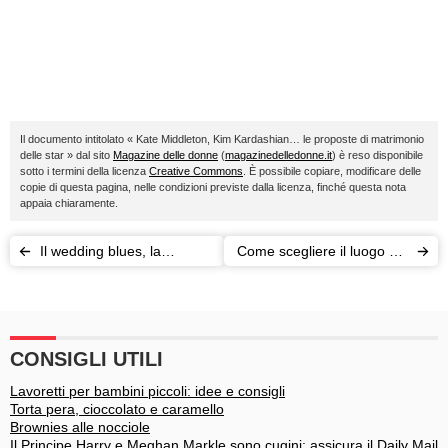
Il documento intitolato « Kate Middleton, Kim Kardashian… le proposte di matrimonio
delle star » dal sito
Magazine delle donne
(
magazinedelledonne.it
) è reso disponibile
sotto i termini della licenza
Creative Commons
. È possibile copiare, modificare delle
copie di questa pagina, nelle condizioni previste dalla licenza, finché questa nota
appaia chiaramente.
Il wedding blues, la
Come scegliere il luogo del
depressione post-
vostro ricevimento di
matrimonio
nozze?
CONSIGLI UTILI
Lavoretti per bambini piccoli: idee e consigli
Torta pera, cioccolato e caramello
Brownies alle nocciole
Il Principe Harry e Meghan Markle sono cugini: assicura il Daily Mail