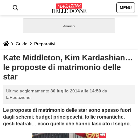
MENU
HOME
NEWS
Guide
Preparativi
STILE
Kate Middleton, Kim Kardashian…
le proposte di matrimonio delle
BIOGRAFIE
star
DEFINIZIONI
Ultimo aggiornamento
30 luglio 2014 alle 14:50
da
laRedazione.
GASTRONOMIA
Le proposte di matrimonio delle star sono spesso fuori
dagli schemi: budget principeschi, follie romantiche,
CAPELLI
gesti teatrali… ecco quelle che hanno lasciato il segno.
SESSO