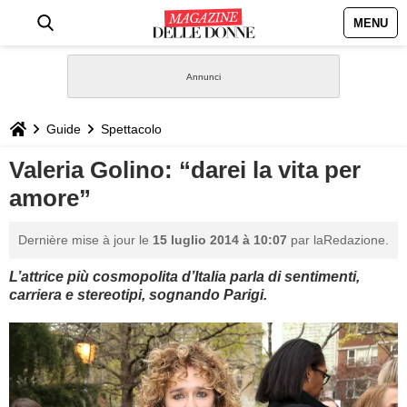
MENU
HOME
NEWS
Guide
Spettacolo
STILE
Valeria Golino: “darei la vita per
amore”
BIOGRAFIE
Dernière mise à jour le
15 luglio 2014 à 10:07
par laRedazione.
DEFINIZIONI
L’attrice più cosmopolita d’Italia parla di sentimenti,
carriera e stereotipi, sognando Parigi.
GASTRONOMIA
CAPELLI
SESSO