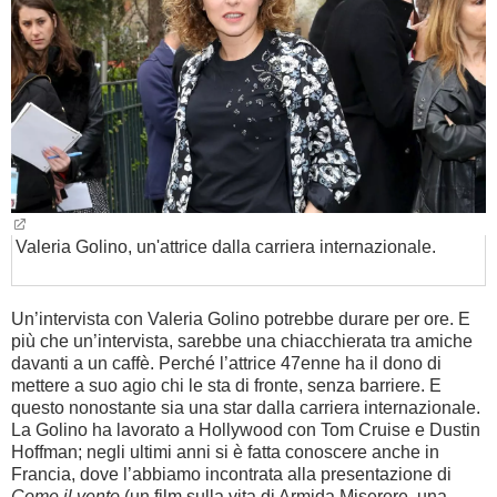
BAMBINO
DIETA
GUIDE
FORUM
Valeria Golino, un'attrice dalla carriera internazionale.
Un’intervista con Valeria Golino potrebbe durare per ore. E
più che un’intervista, sarebbe una chiacchierata tra amiche
davanti a un caffè. Perché l’attrice 47enne ha il dono di
mettere a suo agio chi le sta di fronte, senza barriere. E
questo nonostante sia una star dalla carriera internazionale.
La Golino ha lavorato a Hollywood con Tom Cruise e Dustin
Hoffman; negli ultimi anni si è fatta conoscere anche in
Francia, dove l’abbiamo incontrata alla presentazione di
Come il vento
(un film sulla vita di Armida Miserere, una