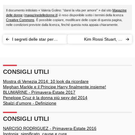
Il documento intitolato « Valeria Golino: “darei la vita per amore” » dal sito
Magazine
delle donne
(
magazinedelledonne.it
) è reso disponibile sotto i termini della licenza
Creative Commons
. È possibile copiare, modificare delle copie di questa pagina,
nelle condizioni previste dalla licenza, finché questa nota appaia chiaramente.
I segreti delle star per
Kim Rossi Stuart, un
dimagrire
italiano a Parigi
CONSIGLI UTILI
Mostra di Venezia 2014: 10 look da ricordare
Meghan Markle e il Principe Harry finalmente insieme!
BLUMARINE - Primavera-Estate 2017
Penelope Cruz è la donna più sexy del 2014
Sbalzi d’umore - Definizione
CONSIGLI UTILI
NARCISO RODRIGUEZ - Primavera-Estate 2016
Ipotonia: significato, cause e cure