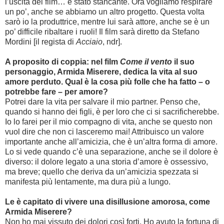
l’uscita del film… è stato stancante. Ora vogliamo respirare
un po’, anche se abbiamo un altro progetto. Questa volta
sarò io la produttrice, mentre lui sarà attore, anche se è un
po’ difficile ribaltare i ruoli! Il film sarà diretto da Stefano
Mordini [il regista di
Acciaio
, ndr].
A proposito di coppia: nel film
Come il vento
il suo
personaggio, Armida Miserere, dedica la vita al suo
amore perduto. Qual è la cosa più folle che ha fatto – o
potrebbe fare – per amore?
Potrei dare la vita per salvare il mio partner. Penso che,
quando si hanno dei figli, è per loro che ci si sacrificherebbe.
Io lo farei per il mio compagno di vita, anche se questo non
vuol dire che non ci lasceremo mai! Attribuisco un valore
importante anche all’amicizia, che è un’altra forma di amore.
Lo si vede quando c’è una separazione, anche se il dolore è
diverso: il dolore legato a una storia d’amore è ossessivo,
ma breve; quello che deriva da un’amicizia spezzata si
manifesta più lentamente, ma dura più a lungo.
Le è capitato di vivere una disillusione amorosa, come
Armida Miserere?
Non ho mai vissuto dei dolori così forti. Ho avuto la fortuna di