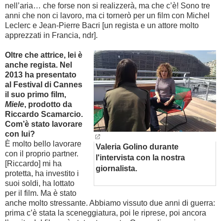
nell’aria… che forse non si realizzerà, ma che c’è! Sono tre
anni che non ci lavoro, ma ci tornerò per un film con Michel
Leclerc e Jean-Pierre Bacri [un regista e un attore molto
apprezzati in Francia, ndr].
Oltre che attrice, lei è
anche regista. Nel
2013 ha presentato
al Festival di Cannes
il suo primo film,
Miele
, prodotto da
Riccardo Scamarcio.
Com’è stato lavorare
con lui?
È molto bello lavorare
Valeria Golino durante
con il proprio partner.
l'intervista con la nostra
[Riccardo] mi ha
giornalista.
protetta, ha investito i
suoi soldi, ha lottato
per il film. Ma è stato
anche molto stressante. Abbiamo vissuto due anni di guerra:
prima c’è stata la sceneggiatura, poi le riprese, poi ancora