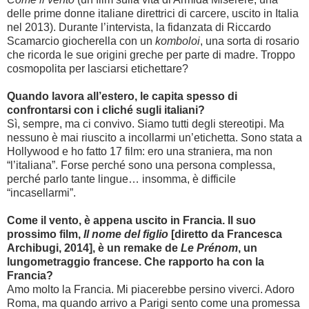
delle prime donne italiane direttrici di carcere, uscito in Italia
nel 2013). Durante l’intervista, la fidanzata di Riccardo
Scamarcio giocherella con un
komboloi
, una sorta di rosario
che ricorda le sue origini greche per parte di madre. Troppo
cosmopolita per lasciarsi etichettare?
Quando lavora all’estero, le capita spesso di
confrontarsi con i cliché sugli italiani?
Sì, sempre, ma ci convivo. Siamo tutti degli stereotipi. Ma
nessuno è mai riuscito a incollarmi un’etichetta. Sono stata a
Hollywood e ho fatto 17 film: ero una straniera, ma non
“l’italiana”. Forse perché sono una persona complessa,
perché parlo tante lingue… insomma, è difficile
“incasellarmi”.
Come il vento, è appena uscito in Francia. Il suo
prossimo film,
Il nome del figlio
[diretto da Francesca
Archibugi, 2014], è un remake de
Le Prénom
, un
lungometraggio francese. Che rapporto ha con la
Francia?
Amo molto la Francia. Mi piacerebbe persino viverci. Adoro
Roma, ma quando arrivo a Parigi sento come una promessa