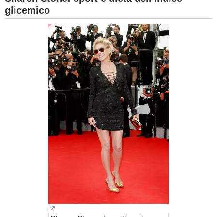
glicemico
BAMBINO
DIETA
GUIDE
FORUM