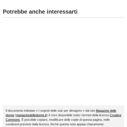
Potrebbe anche interessarti
Il documento intitolato « I segreti delle star per dimagrire » dal sito
Magazine delle
donne
(
magazinedelledonne.it
) è reso disponibile sotto i termini della licenza
Creative
Commons
. È possibile copiare, modificare delle copie di questa pagina, nelle
condizioni previste dalla licenza, finché questa nota appaia chiaramente.