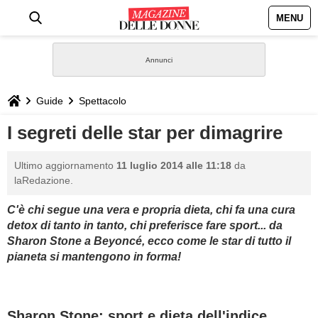
MENU
HOME
NEWS
Guide
Spettacolo
STILE
I segreti delle star per dimagrire
BIOGRAFIE
Ultimo aggiornamento
11 luglio 2014 alle 11:18
da
laRedazione.
DEFINIZIONI
C'è chi segue una vera e propria dieta, chi fa una cura
detox di tanto in tanto, chi preferisce fare sport... da
GASTRONOMIA
Sharon Stone a Beyoncé, ecco come le star di tutto il
pianeta si mantengono in forma!
CAPELLI
SESSO
Sharon Stone: sport e dieta dell'indice