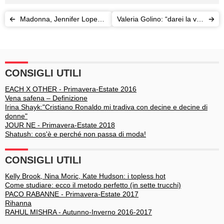
Madonna, Jennifer Lopez,
Valeria Golino: “darei la vita
Monica Bellucci... mamme
per amore”
a 40 anni
CONSIGLI UTILI
EACH X OTHER - Primavera-Estate 2016
Vena safena – Definizione
Irina Shayk:"Cristiano Ronaldo mi tradiva con decine e decine di
donne"
JOUR NE - Primavera-Estate 2018
Shatush: cos'è e perché non passa di moda!
CONSIGLI UTILI
Kelly Brook, Nina Moric, Kate Hudson: i topless hot
Come studiare: ecco il metodo perfetto (in sette trucchi)
PACO RABANNE - Primavera-Estate 2017
Rihanna
RAHUL MISHRA - Autunno-Inverno 2016-2017