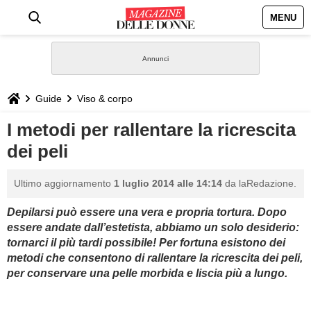
MENU
HOME
NEWS
Guide
Viso & corpo
STILE
I metodi per rallentare la ricrescita
dei peli
BIOGRAFIE
Ultimo aggiornamento
1 luglio 2014 alle 14:14
da laRedazione.
DEFINIZIONI
Depilarsi può essere una vera e propria tortura. Dopo
essere andate dall’estetista, abbiamo un solo desiderio:
GASTRONOMIA
tornarci il più tardi possibile! Per fortuna esistono dei
metodi che consentono di rallentare la ricrescita dei peli,
CAPELLI
per conservare una pelle morbida e liscia più a lungo.
SESSO