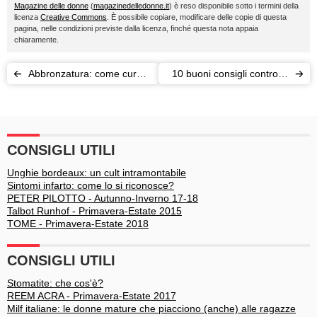
Magazine delle donne
(
magazinedelledonne.it
) è reso disponibile sotto i termini della
licenza
Creative Commons
. È possibile copiare, modificare delle copie di questa
pagina, nelle condizioni previste dalla licenza, finché questa nota appaia
chiaramente.
Abbronzatura: come curare
10 buoni consigli contro la
una scottatura?
pelle grassa
CONSIGLI UTILI
Unghie bordeaux: un cult intramontabile
Sintomi infarto: come lo si riconosce?
PETER PILOTTO - Autunno-Inverno 17-18
Talbot Runhof - Primavera-Estate 2015
TOME - Primavera-Estate 2018
CONSIGLI UTILI
Stomatite: che cos'è?
REEM ACRA - Primavera-Estate 2017
Milf italiane: le donne mature che piacciono (anche) alle ragazze