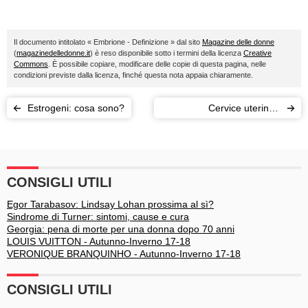
Il documento intitolato « Embrione - Definizione » dal sito
Magazine delle donne
(
magazinedelledonne.it
) è reso disponibile sotto i termini della licenza
Creative
Commons
. È possibile copiare, modificare delle copie di questa pagina, nelle
condizioni previste dalla licenza, finché questa nota appaia chiaramente.
Estrogeni: cosa sono?
Cervice uterina -
Definizione
CONSIGLI UTILI
Egor Tarabasov: Lindsay Lohan prossima al sì?
Sindrome di Turner: sintomi, cause e cura
Georgia: pena di morte per una donna dopo 70 anni
LOUIS VUITTON - Autunno-Inverno 17-18
VERONIQUE BRANQUINHO - Autunno-Inverno 17-18
CONSIGLI UTILI