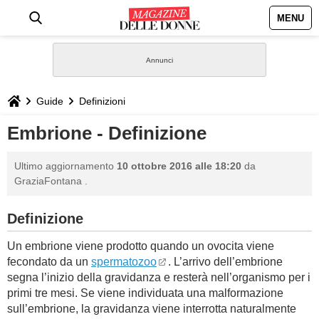
MENU
HOME
NEWS
Guide
Definizioni
STILE
Embrione - Definizione
BIOGRAFIE
Ultimo aggiornamento
10 ottobre 2016 alle 18:20
da
GraziaFontana
.
DEFINIZIONI
Definizione
GASTRONOMIA
Un embrione viene prodotto quando un ovocita viene
fecondato da un
spermatozoo
. L’arrivo dell’embrione
CAPELLI
segna l’inizio della gravidanza e resterà nell’organismo per i
primi tre mesi. Se viene individuata una malformazione
SESSO
sull’embrione, la gravidanza viene interrotta naturalmente