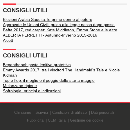
CONSIGLI UTILI
Elezioni Arabia Saudita: le prime donne al potere
Approvate le Unioni Civili: guida alla legge passo dopo passo
Bafta 2017, red carpet: Kate Middleton, Emma Stone e le altre
ALBERTA FERRETTI - Autunno-Inverno 2015-2016
Alcott
CONSIGLI UTILI
Bepanthenol: pasta lenitiva protettiva
Emmy Awards 2017: tra i vincitori The Handmaid's Tale e Nicole
Kidman
Top e flop: il meglio e il peggio delle star a maggio
Melanzane ripiene
Sofrologia: principi e indicazioni
Chi siamo
Scrivici
Condizioni di utilizzo
Dati personali
Pubblicità
CCM Italia
Gestione dei cookie