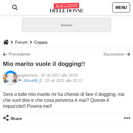
MENU
HOME
NEWS
Forum
Coppia
STILE
Precedente
Successivo
Mio marito vuole il dogging!!
BIOGRAFIE
gugliermina
- 20 ott 2017 alle 19:01
Allisa99_0
-
22 ott 2022 alle 20:12
DEFINIZIONI
Sera a tutte mio marito mi ha chiesto di fare il dogging, ma
GASTRONOMIA
che vuol dire e che cosa perversa è mai? Questo è
impazzito!! Povera me!!
CAPELLI
Share
SESSO