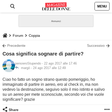
MENU
HOME
NEWS
Forum
Coppia
STILE
Precedente
Successivo
Cosa significa sognare di partire?
BIOGRAFIE
pensieroStupendo
- 22 ago 2017 alle 17:46
margò -
24 ago 2017 alle 12:49
DEFINIZIONI
Ciao ho fatto un sogno strano questo pomeriggio, ho
GASTRONOMIA
immaginato di partire in aereo, ero al check in, ma non
vedevo la destinazione, seguivo solo il mio istinto e salivo
su un aereo per mete sconosciute, secondo voi che vuole
CAPELLI
significare? grazie
SESSO
Share