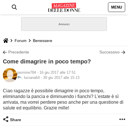
MENU
HOME
NEWS
Forum
Benessere
STILE
Precedente
Successivo
Come dimagrire in poco tempo?
BIOGRAFIE
jasmine784
- 16 giu 2017 alle 17:51
luciana64 -
30 giu 2017 alle 15:13
DEFINIZIONI
Ciao ragazze è possibile dimagrire in poco tempo,
GASTRONOMIA
eliminando la pancia e diminuendo i fianchi? L'estate è sì
arrivata, ma vorrei perdere peso anche per una questione di
salute ed equilibrio. Grazie mille!
CAPELLI
Share
SESSO