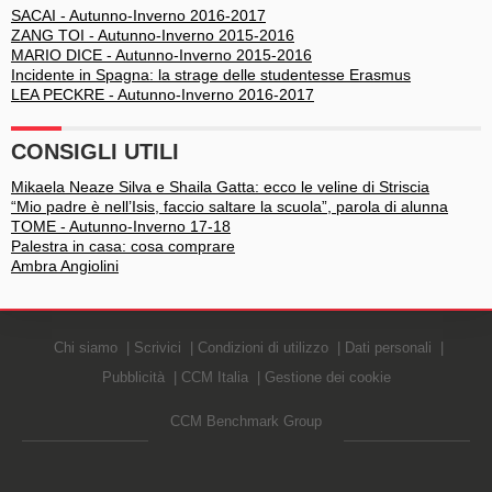
SACAI - Autunno-Inverno 2016-2017
ZANG TOI - Autunno-Inverno 2015-2016
MARIO DICE - Autunno-Inverno 2015-2016
Incidente in Spagna: la strage delle studentesse Erasmus
LEA PECKRE - Autunno-Inverno 2016-2017
CONSIGLI UTILI
Mikaela Neaze Silva e Shaila Gatta: ecco le veline di Striscia
“Mio padre è nell’Isis, faccio saltare la scuola”, parola di alunna
TOME - Autunno-Inverno 17-18
Palestra in casa: cosa comprare
Ambra Angiolini
Chi siamo
Scrivici
Condizioni di utilizzo
Dati personali
Pubblicità
CCM Italia
Gestione dei cookie
CCM Benchmark Group