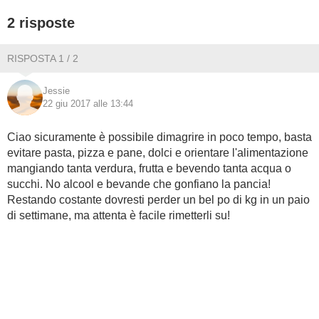
2 risposte
BAMBINO
RISPOSTA 1 / 2
DIETA
Jessie
GUIDE
22 giu 2017 alle 13:44
FORUM
Ciao sicuramente è possibile dimagrire in poco tempo, basta
evitare pasta, pizza e pane, dolci e orientare l'alimentazione
mangiando tanta verdura, frutta e bevendo tanta acqua o
succhi. No alcool e bevande che gonfiano la pancia!
Restando costante dovresti perder un bel po di kg in un paio
di settimane, ma attenta è facile rimetterli su!