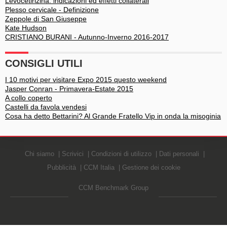
Levocetirizina: indicazioni ed effetti collaterali
Plesso cervicale - Definizione
Zeppole di San Giuseppe
Kate Hudson
CRISTIANO BURANI - Autunno-Inverno 2016-2017
CONSIGLI UTILI
I 10 motivi per visitare Expo 2015 questo weekend
Jasper Conran - Primavera-Estate 2015
A collo coperto
Castelli da favola vendesi
Cosa ha detto Bettarini? Al Grande Fratello Vip in onda la misoginia
Chi siamo
Scrivici
Condizioni di utilizzo
Dati personali
Pubblicità
CCM Italia
Gestione dei cookie
CCM Benchmark Group