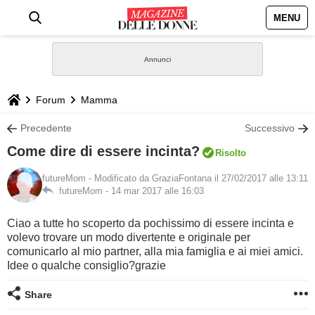
MENU
HOME
NEWS
Forum
Mamma
STILE
Precedente
Successivo
Come dire di essere incinta?
Risolto
BIOGRAFIE
futureMom
- Modificato da GraziaFontana il 27/02/2017 alle 13:11
futureMom -
14 mar 2017 alle 16:03
DEFINIZIONI
Ciao a tutte ho scoperto da pochissimo di essere incinta e
GASTRONOMIA
volevo trovare un modo divertente e originale per
comunicarlo al mio partner, alla mia famiglia e ai miei amici.
Idee o qualche consiglio?grazie
CAPELLI
Share
SESSO