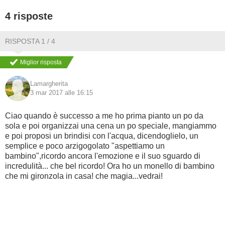
4 risposte
BAMBINO
RISPOSTA 1 / 4
DIETA
Miglior risposta
GUIDE
Lamargherita
3 mar 2017 alle 16:15
FORUM
Ciao quando è successo a me ho prima pianto un po da
sola e poi organizzai una cena un po speciale, mangiammo
e poi proposi un brindisi con l'acqua, dicendoglielo, un
semplice e poco arzigogolato "aspettiamo un
bambino",ricordo ancora l'emozione e il suo sguardo di
incredulità... che bel ricordo! Ora ho un monello di bambino
che mi gironzola in casa! che magia...vedrai!