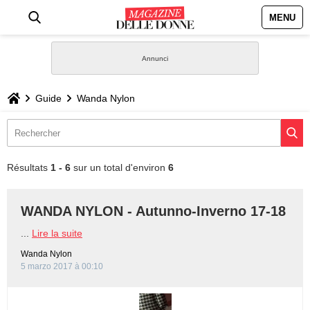
MENU
HOME
NEWS
Guide
Wanda Nylon
STILE
BIOGRAFIE
Résultats
1 - 6
sur un total d'environ
6
DEFINIZIONI
WANDA NYLON - Autunno-Inverno 17-18
GASTRONOMIA
...
Lire la suite
Wanda Nylon
CAPELLI
5 marzo 2017 à 00:10
SESSO