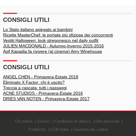
CONSIGLI UTILI
Lo Stato italiano spiegato ai bambini
Ricette MasterChef: le portate più sfiziose dei concorrenti
Vestiti Halloween: look stregonesco nel daily outfit
JULIEN MACDONALD - Autunno-Inverno 2015-2016
Asif Kapadia fa rivivere (al cinema) Amy Winehouse
CONSIGLI UTILI
ANGEL CHEN - Primavera-Estate 2018
Eliminato X Factor: chi è uscito?
Treccia a cascata: tutti i passaggi
ACNE STUDIOS - Primavera-Estate 2016
DRIES VAN NOTEN - Primavera-Estate 2017
Chi siamo
Scrivici
Condizioni di utilizzo
Dati personali
Pubblicità
CCM Italia
Gestione dei cookie