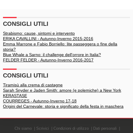
CONSIGLI UTILI
Strabismo: cause, sintomi e intervento
ERIKA CAVALLINI - Autunno-Inverno 2015-2016
Emma Marrone e Fabio Borriello: lite passeggera o fine della
storia?
Blue Whale a Sarno: il challenge dell'orrore in Italia?
FELDER FELDER - Autunno-Inverno 2016-2017
CONSIGLI UTILI
Tiramisù alla crema di castagne
Sarah Snyder e Jaden Smith: amore (e polemiche) a New York
KERASTASE
COURREGES - Autunno-Inverno 17-18
Origini del Carnevale: storia e significato della festa in maschera
Chi siamo
Scrivici
Condizioni di utilizzo
Dati personali