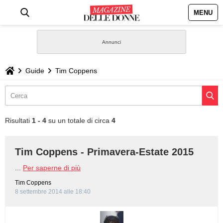
MENU
HOME
NEWS
Guide
Tim Coppens
STILE
BIOGRAFIE
Risultati
1 - 4
su un totale di circa
4
DEFINIZIONI
Tim Coppens - Primavera-Estate 2015
GASTRONOMIA
...
Per saperne di più
Tim Coppens
CAPELLI
8 settembre 2014 alle 18:40
SESSO