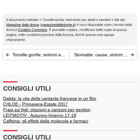
Il documento intitolato « Tonsillectomia: intervento per adulti e bambini » dal sito
Magazine delle donne
(
magazinedelledonne.it
) è reso disponibile sotto i termini della
licenza
Creative Commons
. È possibile copiare, modificare delle copie di questa
pagina, nelle condizioni previste dalla licenza, finché questa nota appaia
chiaramente.
Tonsille gonfie: sintomi e
Stomatite: cause, sintomi e
rimedi
terapie
CONSIGLI UTILI
Dalida: la vita della cantante francese in un film
CHLOE - Primavera-Estate 2017
Frasi sui figli: citazioni e canzoni per genitori
LEITMOTIV - Autunno-Inverno 17-18
Caffeina: gli effetti della molecola e farmaci
CONSIGLI UTILI