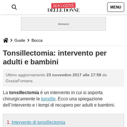
MENU
HOME
NEWS
Guide
Bocca
STILE
Tonsillectomia: intervento per
adulti e bambini
BIOGRAFIE
Ultimo aggiornamento
23 novembre 2017 alle 17:58
da
DEFINIZIONI
GraziaFontana
.
La
tonsillectomia
è un intervento in cui si asporta
GASTRONOMIA
chirurgicamente le
tonsille
. Ecco una spiegazione
dell’intervento e i tempi di recupero per adulti e bambini.
CAPELLI
Intervento di tonsillectomia
SESSO