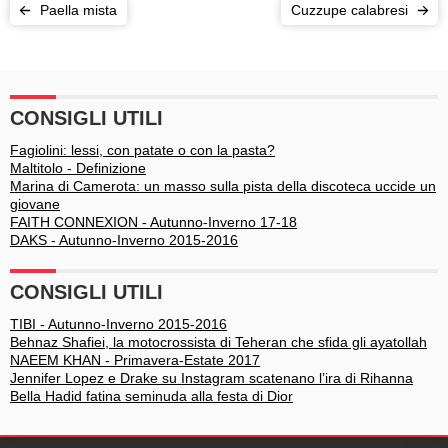
Paella mista
Cuzzupe calabresi
CONSIGLI UTILI
Fagiolini: lessi, con patate o con la pasta?
Maltitolo - Definizione
Marina di Camerota: un masso sulla pista della discoteca uccide un
giovane
FAITH CONNEXION - Autunno-Inverno 17-18
DAKS - Autunno-Inverno 2015-2016
CONSIGLI UTILI
TIBI - Autunno-Inverno 2015-2016
Behnaz Shafiei, la motocrossista di Teheran che sfida gli ayatollah
NAEEM KHAN - Primavera-Estate 2017
Jennifer Lopez e Drake su Instagram scatenano l’ira di Rihanna
Bella Hadid fatina seminuda alla festa di Dior