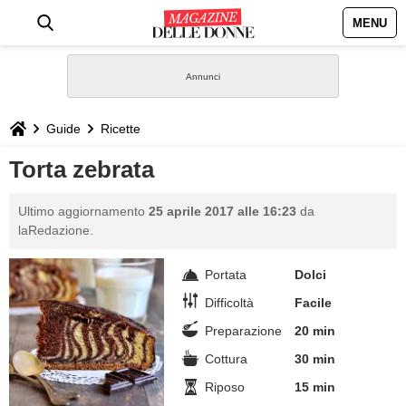
MENU
HOME
NEWS
Guide
Ricette
STILE
Torta zebrata
BIOGRAFIE
Ultimo aggiornamento
25 aprile 2017 alle 16:23
da
laRedazione.
DEFINIZIONI
Portata
Dolci
GASTRONOMIA
Difficoltà
Facile
Preparazione
20 min
CAPELLI
Cottura
30 min
Riposo
15 min
SESSO