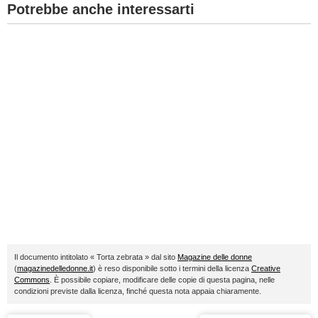
Potrebbe anche interessarti
Il documento intitolato « Torta zebrata » dal sito
Magazine delle donne
(
magazinedelledonne.it
) è reso disponibile sotto i termini della licenza
Creative
Commons
. È possibile copiare, modificare delle copie di questa pagina, nelle
condizioni previste dalla licenza, finché questa nota appaia chiaramente.