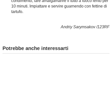
condimento, fare amalgamanre il tutto a fuoco lento per
10 minuti. Impiattare e servire guarnendo con fettine di
tartufo.
Andriy Sarymsakov /123RF
Potrebbe anche interessarti