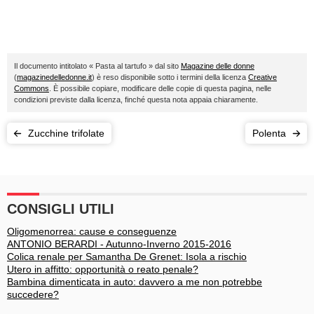
Il documento intitolato « Pasta al tartufo » dal sito
Magazine delle donne
(
magazinedelledonne.it
) è reso disponibile sotto i termini della licenza
Creative
Commons
. È possibile copiare, modificare delle copie di questa pagina, nelle
condizioni previste dalla licenza, finché questa nota appaia chiaramente.
Zucchine trifolate
Polenta
CONSIGLI UTILI
Oligomenorrea: cause e conseguenze
ANTONIO BERARDI - Autunno-Inverno 2015-2016
Colica renale per Samantha De Grenet: Isola a rischio
Utero in affitto: opportunità o reato penale?
Bambina dimenticata in auto: davvero a me non potrebbe
succedere?