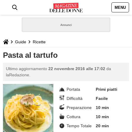
MENU
HOME
NEWS
Guide
Ricette
STILE
Pasta al tartufo
BIOGRAFIE
Ultimo aggiornamento
22 novembre 2016 alle 17:02
da
laRedazione.
DEFINIZIONI
Portata
Primi piatti
GASTRONOMIA
Difficoltà
Facile
Preparazione
10 min
CAPELLI
Cottura
10 min
Tempo Totale
20 min
SESSO