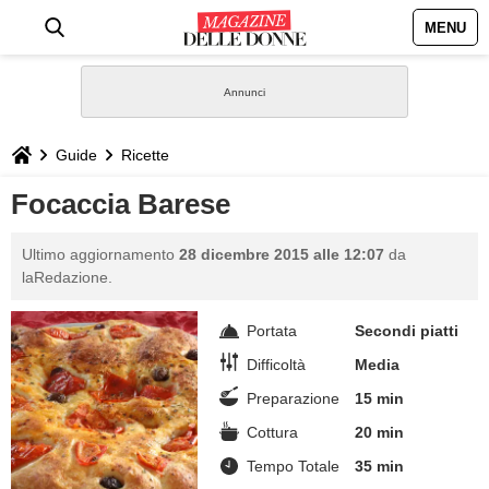
MENU
HOME
NEWS
Guide
Ricette
STILE
Focaccia Barese
BIOGRAFIE
Ultimo aggiornamento
28 dicembre 2015 alle 12:07
da
laRedazione.
DEFINIZIONI
Portata
Secondi piatti
GASTRONOMIA
Difficoltà
Media
Preparazione
15 min
CAPELLI
Cottura
20 min
Tempo Totale
35 min
SESSO