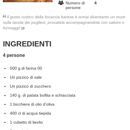
Numero di
4
persone
BAMBINO
Il gusto rustico della focaccia barese è ormai diventanto un must
sulla tavola dei pugliesi, provatela accompagnandola con salumi o
DIETA
formaggi!
GUIDE
INGREDIENTI
FORUM
4 persone
500 g.di farina 00
Un pizzico di sale
Un pizzico di zucchero
140 g. di patata bollita e schiacciata
1 bicchiere di olio d’oliva
400 cl di acqua tiepida
1 cubetto di lievito