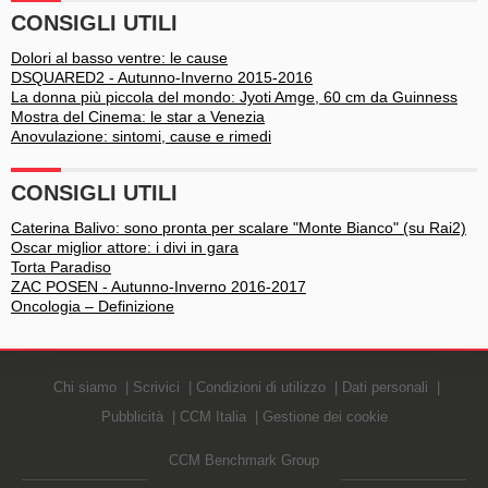
CONSIGLI UTILI
Dolori al basso ventre: le cause
DSQUARED2 - Autunno-Inverno 2015-2016
La donna più piccola del mondo: Jyoti Amge, 60 cm da Guinness
Mostra del Cinema: le star a Venezia
Anovulazione: sintomi, cause e rimedi
CONSIGLI UTILI
Caterina Balivo: sono pronta per scalare "Monte Bianco" (su Rai2)
Oscar miglior attore: i divi in gara
Torta Paradiso
ZAC POSEN - Autunno-Inverno 2016-2017
Oncologia – Definizione
Chi siamo
Scrivici
Condizioni di utilizzo
Dati personali
Pubblicità
CCM Italia
Gestione dei cookie
CCM Benchmark Group