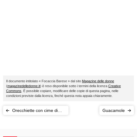
Il documento intitolato « Focaccia Barese » dal sito
Magazine delle donne
(
magazinedelledonne.it
) è reso disponibile sotto i termini della licenza
Creative
Commons
. È possibile copiare, modificare delle copie di questa pagina, nelle
condizioni previste dalla licenza, finché questa nota appaia chiaramente.
Orecchiette con cime di
Guacamole
rapa