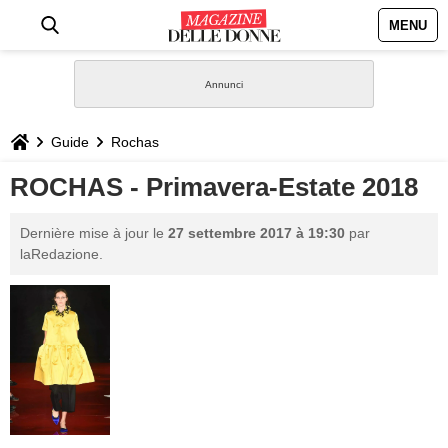
MENU
HOME
NEWS
Guide
Rochas
STILE
ROCHAS - Primavera-Estate 2018
BIOGRAFIE
Dernière mise à jour le
27 settembre 2017 à 19:30
par
laRedazione.
DEFINIZIONI
GASTRONOMIA
CAPELLI
SESSO