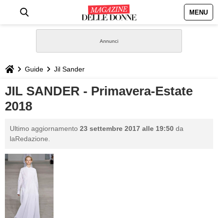
MENU
HOME
NEWS
Guide
Jil Sander
STILE
JIL SANDER - Primavera-Estate
2018
BIOGRAFIE
Ultimo aggiornamento
23 settembre 2017 alle 19:50
da
DEFINIZIONI
laRedazione.
GASTRONOMIA
CAPELLI
SESSO