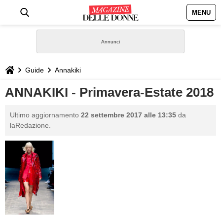
MENU
HOME
NEWS
Guide
Annakiki
STILE
ANNAKIKI - Primavera-Estate 2018
BIOGRAFIE
Ultimo aggiornamento
22 settembre 2017 alle 13:35
da
laRedazione.
DEFINIZIONI
GASTRONOMIA
CAPELLI
SESSO