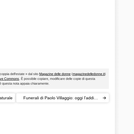
 coppia dell'estate » dal sito
Magazine delle donne
(
magazinedelledonne.it
)
ive Commons
. È possibile copiare, modificare delle copie di questa
ché questa nota appaia chiaramente.
aturale
Funerali di Paolo Villaggio: oggi l'addio a
Fantozzi