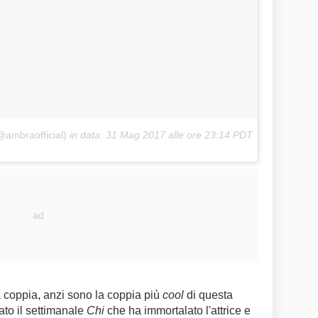
@ambraofficial)
in data:
31 Mag 2017 alle ore 23:14 PDT
coppia, anzi sono la coppia più
cool
di questa
ato il settimanale
Chi
che ha immortalato l'attrice e