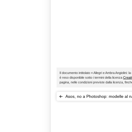
Il documento intitolato « Allegri e Ambra Angiolini: la
è reso disponibile sotto i termini della licenza
Creat
pagina, nelle condizioni previste dalla licenza, fin
Asos, no a Photoshop: modelle al n