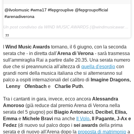
@ilvolomusic #wma17 #fepgrouplive @fepgroupofficial
#arenadiverona
Un post condiviso da WIND MUSIC AWARDS (@windmusicawards) in data:
I
Wind Music Awards
tornano, il 6 giugno, con la seconda
serata che - in diretta dall'
Arena di Verona
- sarà trasmessa
sull'ammiraglia Rai a partire dalle 20.35. Una serata numero
due che si preannuncia all'altezza di
quella d'esordio
con
grandi nomi della musica italiana che si alterneranno sul
palco a ospiti internazionali del calibro di
Imagine Dragons,
Lenny Ofenbach
e
Charlie Puth
.
Tra i cantanti in gara, invece, ecco ancora
Alessandra
Amoroso
(già reduce dal premio Arena di Verona nella
serata del 5 giugno) poi
Biagio Antonacci
,
Decibel, Elisa,
Emma
e
Michele Bravi
ma anche
Il Volo
, Il Pagante, J-Ax e
Fedez
(di nuovo sul palco dopo i
sei awards
della prima
serata e di nuovo all'Arena dopo la
proposta di matrimonio
a