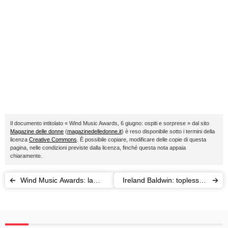
Il documento intitolato « Wind Music Awards, 6 giugno: ospiti e sorprese » dal sito
Magazine delle donne
(
magazinedelledonne.it
) è reso disponibile sotto i termini della
licenza
Creative Commons
. È possibile copiare, modificare delle copie di questa
pagina, nelle condizioni previste dalla licenza, finché questa nota appaia
chiaramente.
Wind Music Awards: la
Ireland Baldwin: topless (e
prima serata
amore) su Instagram