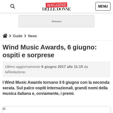
MENU
HOME
NEWS
Guide
News
STILE
Wind Music Awards, 6 giugno:
ospiti e sorprese
BIOGRAFIE
Ultimo aggiornamento
6 giugno 2017 alle 11:15
da
DEFINIZIONI
laRedazione.
I Wind Music Awards tornano il 6 giugno con la seconda
GASTRONOMIA
serata. Sul palco ospiti internazionali, grandi nomi della
musica italiana e, ovviamente, i premi.
CAPELLI
SESSO