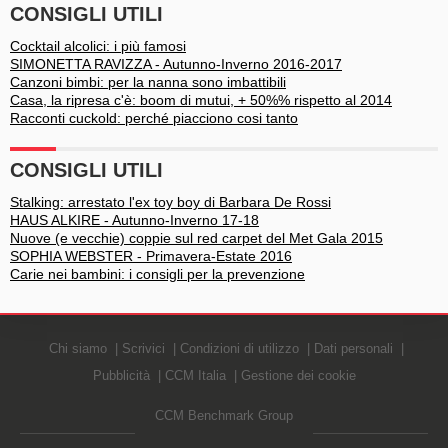
CONSIGLI UTILI
Cocktail alcolici: i più famosi
SIMONETTA RAVIZZA - Autunno-Inverno 2016-2017
Canzoni bimbi: per la nanna sono imbattibili
Casa, la ripresa c'è: boom di mutui, + 50%% rispetto al 2014
Racconti cuckold: perché piacciono cosi tanto
CONSIGLI UTILI
Stalking: arrestato l'ex toy boy di Barbara De Rossi
HAUS ALKIRE - Autunno-Inverno 17-18
Nuove (e vecchie) coppie sul red carpet del Met Gala 2015
SOPHIA WEBSTER - Primavera-Estate 2016
Carie nei bambini: i consigli per la prevenzione
Chi siamo
Scrivici
Condizioni di utilizzo
Dati personali
Pubblicità
CCM Italia
Gestione dei cookie
CCM Benchmark Group