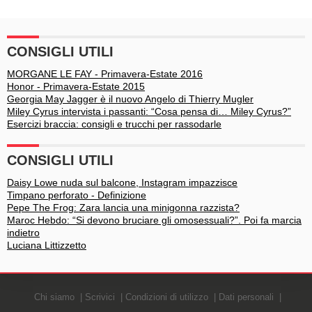
CONSIGLI UTILI
MORGANE LE FAY - Primavera-Estate 2016
Honor - Primavera-Estate 2015
Georgia May Jagger è il nuovo Angelo di Thierry Mugler
Miley Cyrus intervista i passanti: “Cosa pensa di… Miley Cyrus?”
Esercizi braccia: consigli e trucchi per rassodarle
CONSIGLI UTILI
Daisy Lowe nuda sul balcone, Instagram impazzisce
Timpano perforato - Definizione
Pepe The Frog: Zara lancia una minigonna razzista?
Maroc Hebdo: “Si devono bruciare gli omosessuali?”. Poi fa marcia
indietro
Luciana Littizzetto
Chi siamo
Scrivici
Condizioni di utilizzo
Dati personali