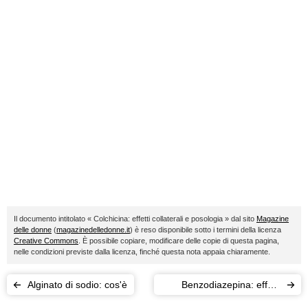
Il documento intitolato « Colchicina: effetti collaterali e posologia » dal sito
Magazine
delle donne
(
magazinedelledonne.it
) è reso disponibile sotto i termini della licenza
Creative Commons
. È possibile copiare, modificare delle copie di questa pagina,
nelle condizioni previste dalla licenza, finché questa nota appaia chiaramente.
Alginato di sodio: cos'è
Benzodiazepina: effetti
collaterali e farmaci