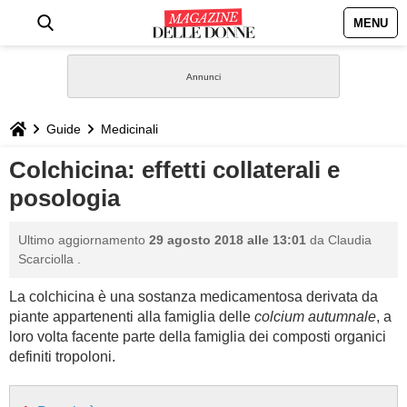
MENU
HOME
NEWS
Guide
Medicinali
STILE
Colchicina: effetti collaterali e
posologia
BIOGRAFIE
Ultimo aggiornamento
29 agosto 2018 alle 13:01
da
Claudia
DEFINIZIONI
Scarciolla
.
La colchicina è una sostanza medicamentosa derivata da
GASTRONOMIA
piante appartenenti alla famiglia delle
colcium autumnale
, a
loro volta facente parte della famiglia dei composti organici
CAPELLI
definiti tropoloni.
SESSO