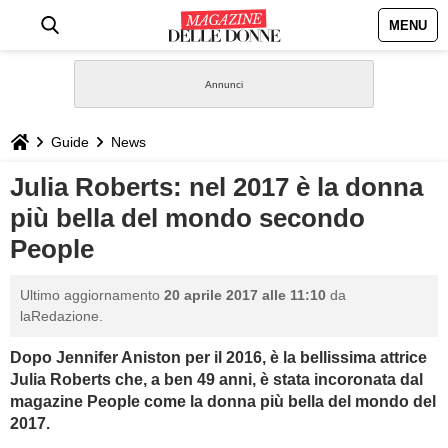
MENU
HOME
NEWS
Guide
News
STILE
Julia Roberts: nel 2017 è la donna
più bella del mondo secondo
BIOGRAFIE
People
DEFINIZIONI
Ultimo aggiornamento
20 aprile 2017 alle 11:10
da
laRedazione.
GASTRONOMIA
Dopo Jennifer Aniston per il 2016, è la bellissima attrice
Julia Roberts che, a ben 49 anni, è stata incoronata dal
CAPELLI
magazine People come la donna più bella del mondo del
2017.
SESSO