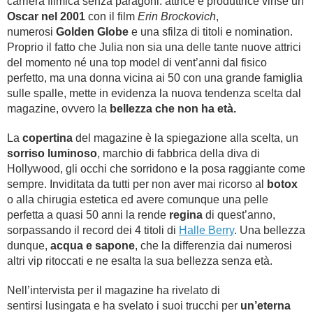
carriera filmica senza paragoni: attrice e produttrice vinse un
Oscar nel 2001
con il film
Erin Brockovich
,
numerosi
Golden Globe
e una sfilza di titoli e nomination.
Proprio il fatto che Julia non sia una delle tante nuove attrici
del momento né una top model di vent’anni dal fisico
perfetto, ma una donna vicina ai 50 con una grande famiglia
sulle spalle, mette in evidenza la nuova tendenza scelta dal
magazine, ovvero la
bellezza che non ha età.
La
copertina
del magazine è la spiegazione alla scelta, un
sorriso luminoso
, marchio di fabbrica della diva di
Hollywood, gli occhi che sorridono e la posa raggiante come
sempre. Inviditata da tutti per non aver mai ricorso al
botox
o alla chirugia estetica ed avere comunque una pelle
perfetta a quasi 50 anni la rende
regina
di quest’anno,
sorpassando il record dei 4 titoli di
Halle Berry
. Una bellezza
dunque,
acqua e sapone
, che la differenzia dai numerosi
altri vip ritoccati e ne esalta la sua bellezza senza età.
Nell’intervista per il magazine ha rivelato di
sentirsi lusingata e ha svelato i suoi trucchi per
un’eterna