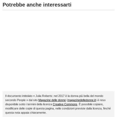
Potrebbe anche interessarti
Il documento intitolato « Julia Roberts: nel 2017 è la donna più bella del mondo
secondo People » dal sito
Magazine delle donne
(
magazinedelledonne.it
) è reso
disponibile sotto i termini della licenza
Creative Commons
. È possibile copiare,
modificare delle copie di questa pagina, nelle condizioni previste dalla licenza, finché
questa nota appaia chiaramente.