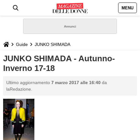
MENU
HOME
NEWS
Guide
JUNKO SHIMADA
STILE
JUNKO SHIMADA - Autunno-
Inverno 17-18
BIOGRAFIE
Ultimo aggiornamento
7 marzo 2017 alle 16:40
da
DEFINIZIONI
laRedazione.
GASTRONOMIA
CAPELLI
SESSO