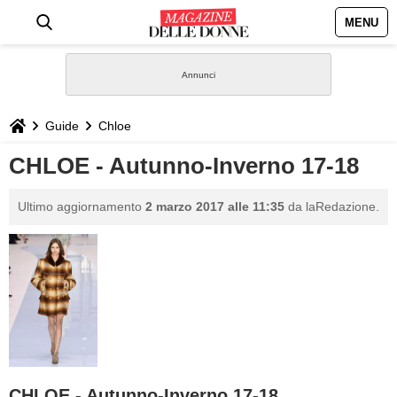
MENU
HOME
NEWS
Guide
Chloe
STILE
CHLOE - Autunno-Inverno 17-18
BIOGRAFIE
Ultimo aggiornamento
2 marzo 2017 alle 11:35
da laRedazione.
DEFINIZIONI
GASTRONOMIA
CAPELLI
SESSO
CHLOE - Autunno-Inverno 17-18