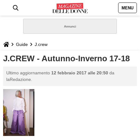
MENU
HOME
NEWS
Guide
J.crew
STILE
J.CREW - Autunno-Inverno 17-18
BIOGRAFIE
Ultimo aggiornamento
12 febbraio 2017 alle 20:50
da
laRedazione.
DEFINIZIONI
GASTRONOMIA
CAPELLI
SESSO