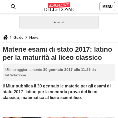
MENU
HOME
NEWS
Guide
News
STILE
Materie esami di stato 2017: latino
per la maturità al liceo classico
BIOGRAFIE
Ultimo aggiornamento
30 gennaio 2017 alle 11:29
da
DEFINIZIONI
laRedazione.
Il Miur pubblica il 30 gennaio le materie per gli esami di
GASTRONOMIA
stato 2017: latino per la seconda prova del liceo
classico, matematica al liceo scientifico.
CAPELLI
SESSO