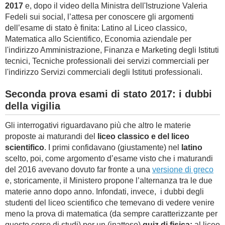
2017
e, dopo il video della Ministra dell'Istruzione Valeria
Fedeli sui social, l’attesa per conoscere gli argomenti
dell’esame di stato è finita: Latino al Liceo classico,
Matematica allo Scientifico, Economia aziendale per
l'indirizzo Amministrazione, Finanza e Marketing degli Istituti
tecnici, Tecniche professionali dei servizi commerciali per
l'indirizzo Servizi commerciali degli Istituti professionali.
Seconda prova esami di stato 2017: i dubbi
della vigilia
Gli interrogativi riguardavano più che altro le materie
proposte ai maturandi del
liceo classico e del liceo
scientifico
. I primi confidavano (giustamente) nel
latino
scelto, poi, come argomento d’esame visto che i maturandi
del 2016 avevano dovuto far fronte a una
versione di greco
e, storicamente, il Ministero propone l’alternanza tra le due
materie anno dopo anno. Infondati, invece, i dubbi degli
studenti del liceo scientifico che temevano di vedere venire
meno la prova di matematica (da sempre caratterizzante per
questo corso di studi) per un (inatteso)
quiz di fisica:
al liceo