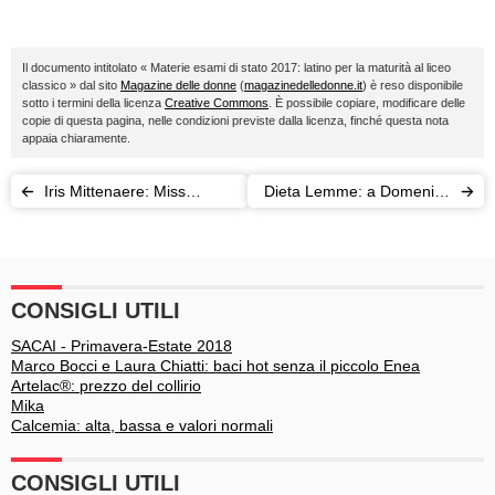
Il documento intitolato « Materie esami di stato 2017: latino per la maturità al liceo
classico » dal sito
Magazine delle donne
(
magazinedelledonne.it
) è reso disponibile
sotto i termini della licenza
Creative Commons
. È possibile copiare, modificare delle
copie di questa pagina, nelle condizioni previste dalla licenza, finché questa nota
appaia chiaramente.
Iris Mittenaere: Miss
Dieta Lemme: a Domenica
Universo 2017 è Miss
Live la polemica continua
France 2016
CONSIGLI UTILI
SACAI - Primavera-Estate 2018
Marco Bocci e Laura Chiatti: baci hot senza il piccolo Enea
Artelac®: prezzo del collirio
Mika
Calcemia: alta, bassa e valori normali
CONSIGLI UTILI