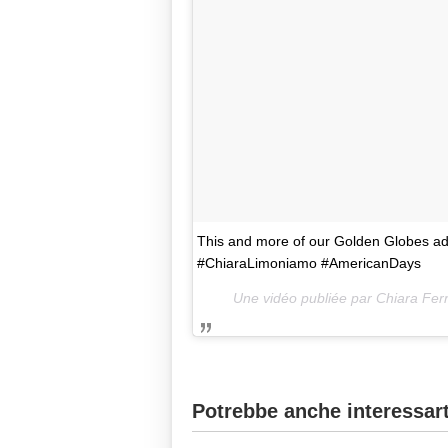
This and more of our Golden Globes ad
#ChiaraLimoniamo #AmericanDays
Une vidéo publiée par Chiara Fer
Potrebbe anche interessart