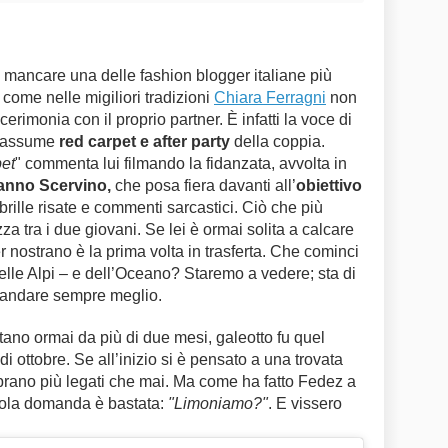
mancare una delle fashion blogger italiane più
 come nelle migiliori tradizioni
Chiara Ferragni
non
erimonia con il proprio partner. È infatti la voce di
 riassume
red carpet e after party
della coppia.
pet
" commenta lui filmando la fidanzata, avvolta in
nno Scervino,
che posa fiera davanti all’
obiettivo
 brille risate e commenti sarcastici. Ciò che più
zza tra i due giovani. Se lei è ormai solita a calcare
er nostrano è la prima volta in trasferta. Che cominci
delle Alpi – e dell’Oceano? Staremo a vedere; sta di
o andare sempre meglio.
tano ormai da più di due mesi, galeotto fu quel
i ottobre. Se all’inizio si è pensato a una trovata
mbrano più legati che mai. Ma come ha fatto Fedez a
sola domanda è bastata:
"Limoniamo?"
. E vissero