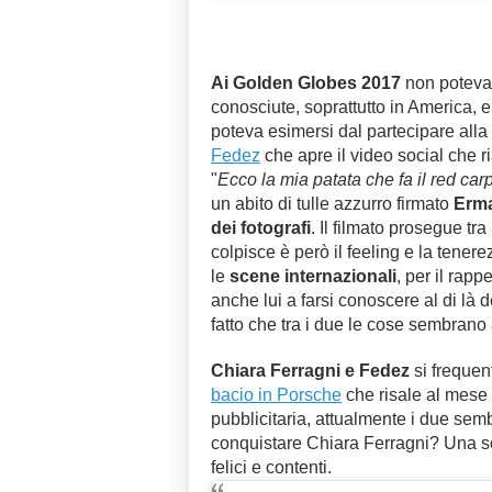
Ai
Golden Globes 2017
non poteva 
conosciute, soprattutto in America, e
poteva esimersi dal partecipare alla c
Fedez
che apre il video social che
"
Ecco la mia patata che fa il red car
un abito di tulle azzurro firmato
Erma
dei fotografi
. Il filmato prosegue tra
colpisce è però il feeling e la tenere
le
scene internazionali
, per il rapp
anche lui a farsi conoscere al di là 
fatto che tra i due le cose sembran
Chiara Ferragni e Fedez
si frequen
bacio in Porsche
che risale al mese d
pubblicitaria, attualmente i due se
conquistare Chiara Ferragni? Una 
felici e contenti.