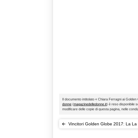
Il documento intitolato « Chiara Ferragni ai Golden
donne
(
magazinedelledonne.it
) è reso disponibile s
modificare delle copie di questa pagina, nelle condi
Vincitori Golden Globe 2017: La La
conquista 7 premi