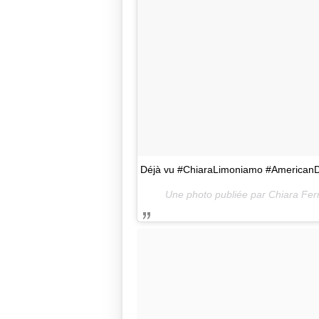
Déjà vu #ChiaraLimoniamo #American
Une photo publiée par Chiara Fer