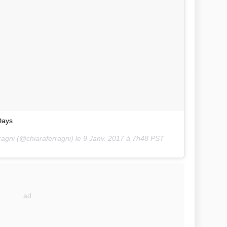
Days
ragni (@chiaraferragni) le
9 Janv. 2017 à 7h48 PST