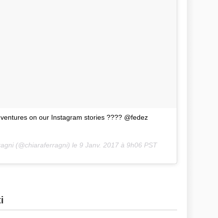
ventures on our Instagram stories ???? @fedez
ragni (@chiaraferragni) le
9 Janv. 2017 à 9h06 PST
i