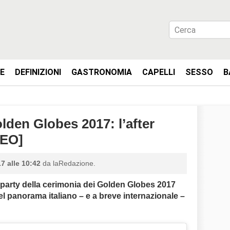
IE
DEFINIZIONI
GASTRONOMIA
CAPELLI
SESSO
B
lden Globes 2017: l’after
DEO]
7 alle 10:42
da laRedazione.
r party della cerimonia dei Golden Globes 2017
l panorama italiano – e a breve internazionale –