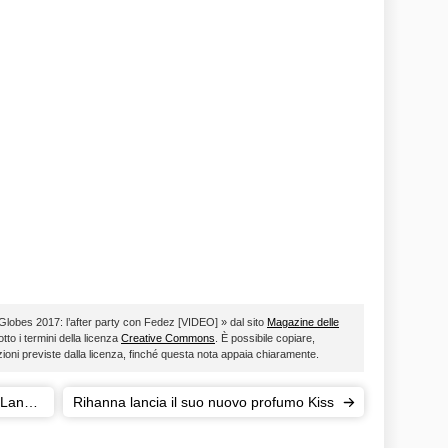
 Globes 2017: l’after party con Fedez [VIDEO] » dal sito
Magazine delle
otto i termini della licenza
Creative Commons
. È possibile copiare,
zioni previste dalla licenza, finché questa nota appaia chiaramente.
 Land
Rihanna lancia il suo nuovo profumo Kiss