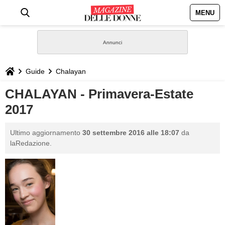
MENU
HOME
NEWS
Guide
Chalayan
STILE
CHALAYAN - Primavera-Estate
2017
BIOGRAFIE
Ultimo aggiornamento
30 settembre 2016 alle 18:07
da
DEFINIZIONI
laRedazione.
GASTRONOMIA
CAPELLI
SESSO