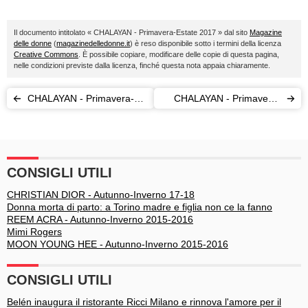
Il documento intitolato « CHALAYAN - Primavera-Estate 2017 » dal sito
Magazine
delle donne
(
magazinedelledonne.it
) è reso disponibile sotto i termini della licenza
Creative Commons
. È possibile copiare, modificare delle copie di questa pagina,
nelle condizioni previste dalla licenza, finché questa nota appaia chiaramente.
CHALAYAN - Primavera-
CHALAYAN - Primavera-
Estate 2017
Estate 2017
CONSIGLI UTILI
CHRISTIAN DIOR - Autunno-Inverno 17-18
Donna morta di parto: a Torino madre e figlia non ce la fanno
REEM ACRA - Autunno-Inverno 2015-2016
Mimi Rogers
MOON YOUNG HEE - Autunno-Inverno 2015-2016
CONSIGLI UTILI
Belén inaugura il ristorante Ricci Milano e rinnova l'amore per il