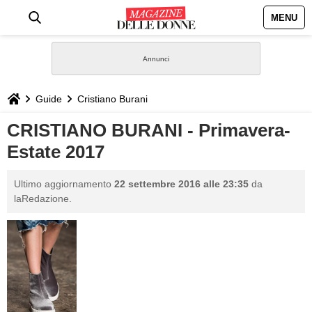
MENU
HOME
NEWS
Guide
Cristiano Burani
STILE
CRISTIANO BURANI - Primavera-
Estate 2017
BIOGRAFIE
Ultimo aggiornamento
22 settembre 2016 alle 23:35
da
DEFINIZIONI
laRedazione.
GASTRONOMIA
CAPELLI
SESSO