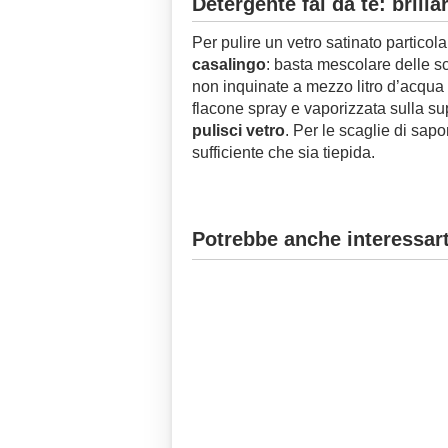
Detergente fai da te: brill
Per pulire un vetro satinato particol
casalingo
: basta mescolare delle sc
non inquinate a mezzo litro d’acqua 
flacone spray e vaporizzata sulla s
pulisci vetro
. Per le scaglie di sap
sufficiente che sia tiepida.
Potrebbe anche interessart