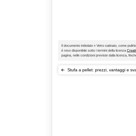
Il documento intitolato « Vetro satinato, come pulir
è reso disponibile sotto i termini della licenza
Creat
pagina, nelle condizioni previste dalla licenza, fin
Stufa a pellet: prezzi, vantaggi e sv