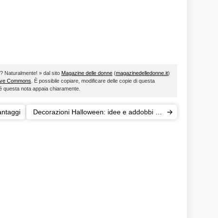
lo? Naturalmente! » dal sito
Magazine delle donne
(
magazinedelledonne.it
)
ive Commons
. È possibile copiare, modificare delle copie di questa
ché questa nota appaia chiaramente.
antaggi
Decorazioni Halloween: idee e addobbi fai
da te