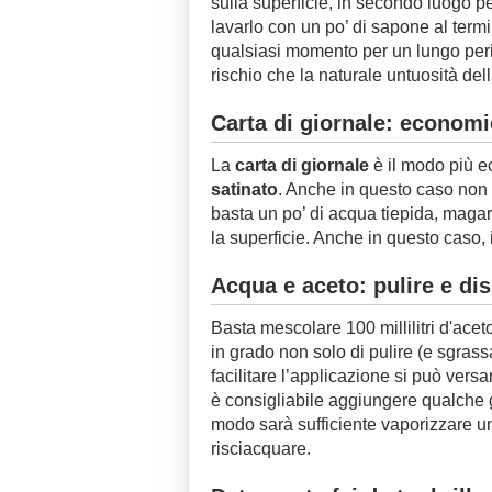
sulla superficie, in secondo luogo pe
lavarlo con un po’ di sapone al termi
qualsiasi momento per un lungo perio
rischio che la naturale untuosità della
Carta di giornale: economi
La
carta di giornale
è il modo più e
satinato
. Anche in questo caso non 
basta un po’ di acqua tiepida, maga
la superficie. Anche in questo caso, 
Acqua e aceto: pulire e dis
Basta mescolare 100 millilitri d'acet
in grado non solo di pulire (e sgrass
facilitare l’applicazione si può vers
è consigliabile aggiungere qualche g
modo sarà sufficiente vaporizzare 
risciacquare.