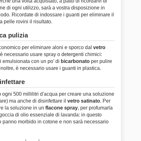
rché una volta acquistato, a patto di ricordarvi di
ne di ogni utilizzo, sarà a vostra disposizione in
do. Ricordate di indossare i guanti per eliminare il
 pelle rovini il risultato.
ca pulizia
conomico per eliminare aloni e sporco dal
vetro
è necessario usare spray o detergenti chimici:
ri emulsionata con un po’ di
bicarbonato
per pulire
inoltre, è necessario usare i guanti in plastica.
infettare
o ogni 500 millilitri d'acqua per creare una soluzione
are) ma anche di disinfettare il
vetro satinato
. Per
are la soluzione in un
flacone spray
, per profumarla
occia di olio essenziale di lavanda: in questo
un panno morbido in cotone e non sarà necessario