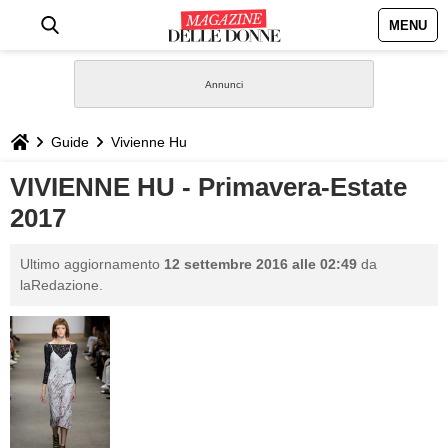
MENU
HOME
NEWS
Guide
Vivienne Hu
STILE
VIVIENNE HU - Primavera-Estate
2017
BIOGRAFIE
Ultimo aggiornamento
12 settembre 2016 alle 02:49
da
DEFINIZIONI
laRedazione.
GASTRONOMIA
CAPELLI
SESSO